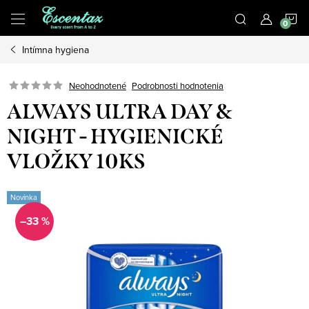
Prejsť
N
na
obsah
Intímna hygiena
K
Podrobnosti hodnotenia
Neohodnotené
ALWAYS ULTRA DAY &
NIGHT - HYGIENICKÉ
VLOŽKY 10KS
Novinka
–33 %