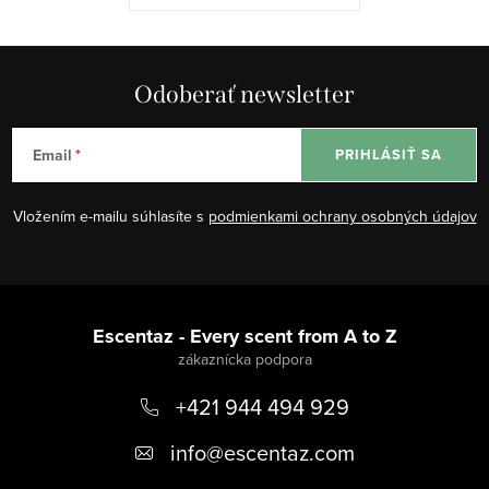
Odoberať newsletter
Email
PRIHLÁSIŤ SA
Vložením e-mailu súhlasíte s
podmienkami ochrany osobných údajov
Z
á
Escentaz - Every scent from A to Z
p
+421 944 494 929
ä
t
info
@
escentaz.com
i