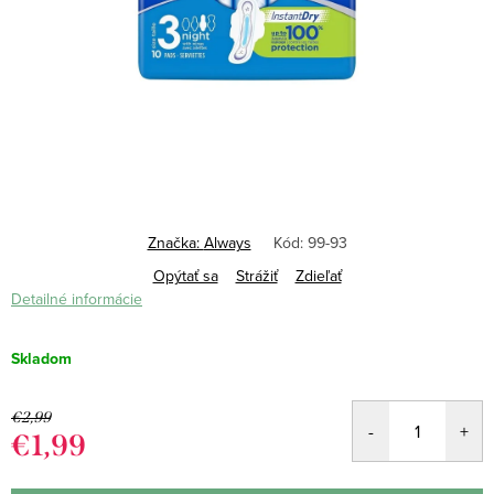
Značka:
Always
Kód:
99-93
Opýtať sa
Strážiť
Zdieľať
Detailné informácie
Skladom
€2,99
€1,99
Jednotková