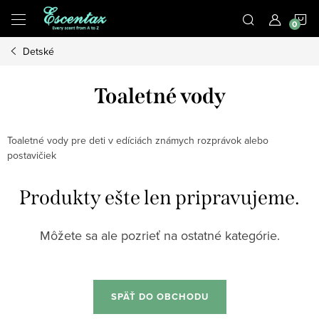
Prejsť
N
na
obsah
Detské
K
Toaletné vody
Toaletné vody pre deti v edíciách známych rozprávok alebo
postavičiek
Produkty ešte len pripravujeme.
Môžete sa ale pozrieť na ostatné kategórie.
SPÄŤ DO OBCHODU