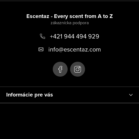
Z
á
Escentaz - Every scent from A to Z
p
+421 944 494 929
ä
t
info
@
escentaz.com
i
e
Informácie pre vás