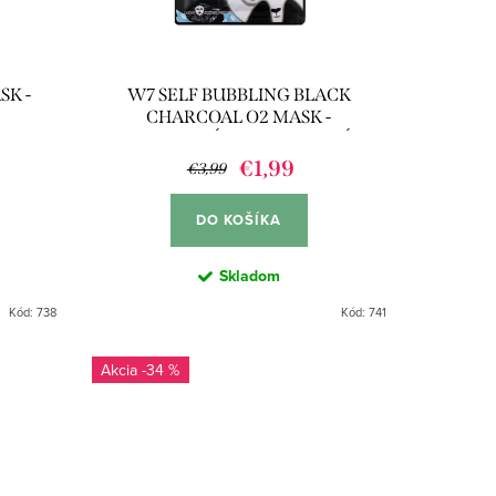
SK -
W7 SELF BUBBLING BLACK
CHARCOAL O2 MASK -
BUBLINKOVÁ MASKA NA TVÁR
€1,99
€3,99
DO KOŠÍKA
Skladom
Kód:
738
Kód:
741
-34 %