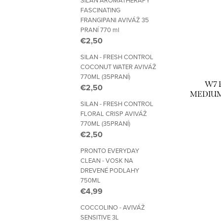
SILAN AROMATHERAPY
FASCINATING
FRANGIPANI AVIVÁŽ 35
PRANÍ 770 ml
€2,50
SILAN - FRESH CONTROL
COCONUT WATER AVIVÁŽ
770ML (35PRANÍ)
W7 
€2,50
MEDIUM
SILAN - FRESH CONTROL
FLORAL CRISP AVIVÁŽ
770ML (35PRANÍ)
€2,50
PRONTO EVERYDAY
CLEAN - VOSK NA
DREVENÉ PODLAHY
750ML
€4,99
COCCOLINO - AVIVÁŽ
SENSITIVE 3L