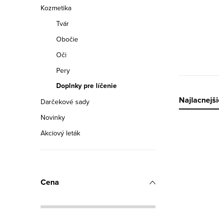
a
Kozmetika
n
Tvár
e
Obočie
Oči
l
Pery
Doplnky pre líčenie
R
Najlacnejši
Darčekové sady
Novinky
a
Akciový leták
V
d
ý
e
p
n
Cena
i
i
s
e