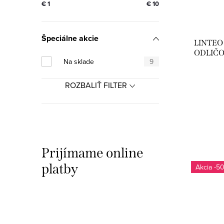
€
1
€
10
p
p
r
r
Špeciálne akcie
LINTEO
o
o
ODLIČO
Na sklade
9
d
d
ROZBALIŤ FILTER
u
u
k
k
t
t
o
Prijímame online
o
v
platby
-5
v