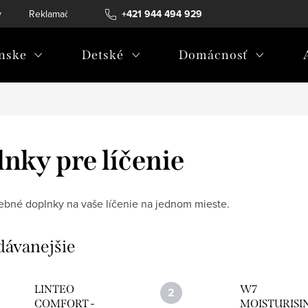
v
Reklamačný poriadok
+421 944 494 929
Reklamačný formulár
Doprava a 
nske
Detské
Domácnosť
nky pre líčenie
ebné doplnky na vaše líčenie na jednom mieste.
dávanejšie
LINTEO
W7
COMFORT -
MOISTURISI