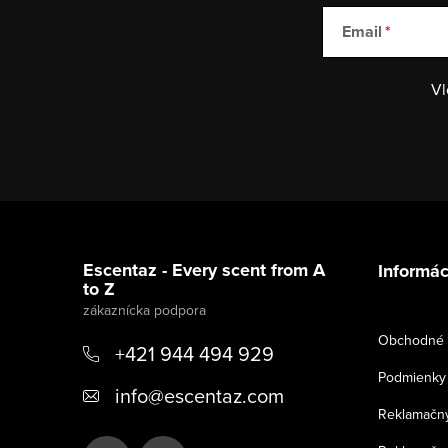
Email
Vl
Z
á
Escentaz - Every scent from A
Informác
to Z
p
ä
Obchodné 
+421 944 494 929
t
Podmienky 
info
@
escentaz.com
i
Reklamačný