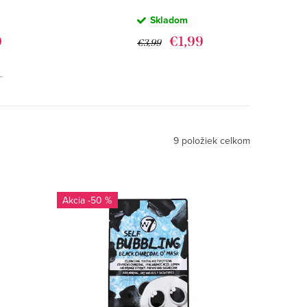
AWESOME
Skladom
Á
AVOCADO -
NOHY
MASKA NA TVÁR
0
€1,99
€3,99
9
položiek celkom
-50 %