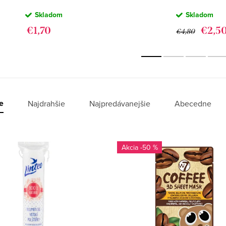
KOZMETICKÉ
FOOT MASK -
Skladom
Skladom
ODLIČOVACIE
HYDRATAČN
VATOVÉ
MASKA NA 
€1,70
€2,5
€4,80
TAMPÓNY 120KS
(1PÁR)
e
Najdrahšie
Najpredávanejšie
Abecedne
-50 %