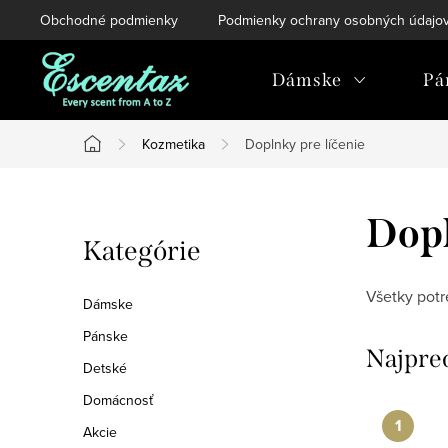
Prejsť
Obchodné podmienky
Podmienky ochrany osobných údajo
na
obsah
Dámske
Pá
Kozmetika
Doplnky pre líčenie
Domov
B
Dopl
Preskočiť
Kategórie
o
kategórie
č
Všetky potr
Dámske
n
Pánske
Najpre
Detské
ý
Domácnosť
p
Akcie