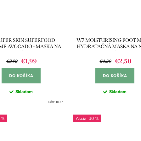
UPER SKIN SUPERFOOD
W7 MOISTURISING FOOT M
E AVOCADO - MASKA NA
HYDRATAČNÁ MASKA NA 
TVÁR
(1PÁR)
€1,99
€2,50
€3,99
€4,80
DO KOŠÍKA
DO KOŠÍKA
Skladom
Skladom
Kód:
1027
 %
-30 %