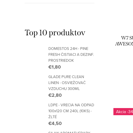
Top 10 produktov
W7 S
AWESOM
DOMESTOS 24H - PINE
FRESH ČISTIACI A DEZINF.
PROSTRIEDOK
€1,80
GLADE PURE CLEAN
LINEN - OSVIEŽOVAČ
VZDUCHU 300ML
€2,80
LDPE - VRECIA NA ODPAD
100x120 CM 240L (10KS) -
-34
ŽLTÉ
€4,50