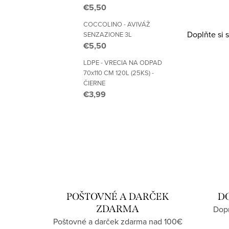
€5,50
O
v
COCCOLINO - AVIVÁŽ
Doplňte si 
SENZAZIONE 3L
l
€5,50
á
LDPE - VRECIA NA ODPAD
70x110 CM 120L (25KS) -
d
ČIERNE
a
€3,99
c
i
e
p
r
v
POŠTOVNÉ A DARČEK
D
k
ZDARMA
Dopr
y
Poštovné a darček zdarma nad 100€