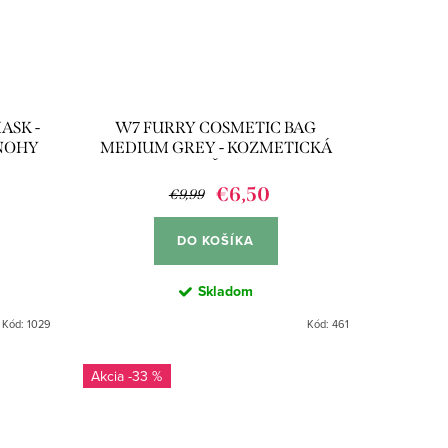
ASK -
W7 FURRY COSMETIC BAG
NOHY
MEDIUM GREY - KOZMETICKÁ
TAŠKA
€6,50
€9,99
DO KOŠÍKA
Skladom
Kód:
1029
Kód:
461
-33 %