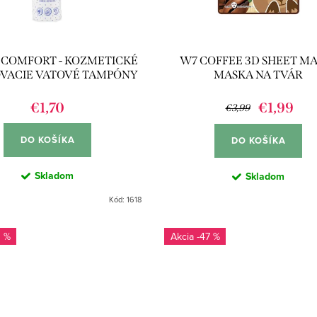
 COMFORT - KOZMETICKÉ
W7 COFFEE 3D SHEET MA
VACIE VATOVÉ TAMPÓNY
MASKA NA TVÁR
120KS
€1,70
€1,99
€3,99
DO KOŠÍKA
DO KOŠÍKA
Skladom
Skladom
Kód:
1618
0 %
-47 %