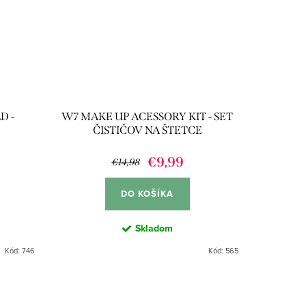
D -
W7 MAKE UP ACESSORY KIT - SET
ČISTIČOV NA ŠTETCE
€9,99
€14,98
DO KOŠÍKA
Skladom
Kód:
746
Kód:
565