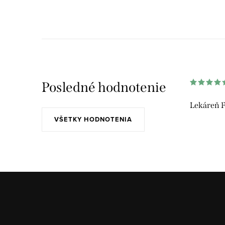
v
ý
p
i
s
Posledné hodnotenie
u
Lekáreň F
VŠETKY HODNOTENIA