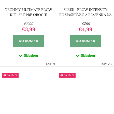
TECHNIC ULTIMATE BROW
SLEEK - BROW INTENSITY
KIT - SET PRE OBOČIE
ROZJASŇOVAČ A RIASENKA NA
OBOČIE 215 LIGHT
€6,99
€7,99
€3,99
€4,99
DO KOŠÍKA
DO KOŠÍKA
Skladom
Skladom
Kód:
71
Kód:
715
-37 %
-37 %