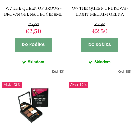
r
d
W7 THE QUEEN OF BROWS -
W7 THE QUEEN OF BROWS -
o
u
BROWN GÉL NA OBOČIE 8ML
LIGHT MEDIUM GÉL NA
d
OBOČIE 8ML
k
€4,99
€4,99
u
€2,50
€2,50
t
k
o
DO KOŠÍKA
DO KOŠÍKA
t
v
o
Skladom
Skladom
v
Kód:
531
Kód:
485
-42 %
-37 %