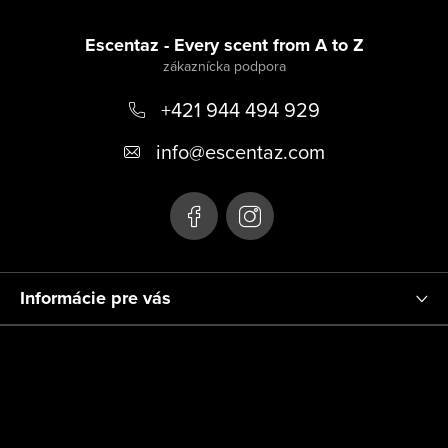
Z
á
Escentaz - Every scent from A to Z
p
+421 944 494 929
ä
t
info
@
escentaz.com
i
e
Informácie pre vás