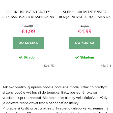
SLEEK - BROW INTENSITY
SLEEK - BROW INTENSITY
ROZJASŇOVAČ A RIASENKA NA
ROZJASŇOVAČ A RIASENKA NA
OBOČIE 217 DARK
OBOČIE 218 EXTRA DARK
€7,99
€7,99
€4,99
€4,99
DO KOŠÍKA
DO KOŠÍKA
Skladom
Skladom
Kód:
717
Kód:
718
O
v
Tak ako všetko, aj úprava
obočia podlieha móde
. Zatiaľ čo predtým
l
si ženy obočie vytrhávali do tenučkej linky, posledné roky sa
vraciame k prirodzenosti. Ale nech nám trendy velia čokoľvek, vždy
á
je dôležité rešpektovať tvár a osobnosť nositeľky.
d
Pripravte si kvalitnú ostrú pinzetu, hrebienok alebo kefku, nemastný
a