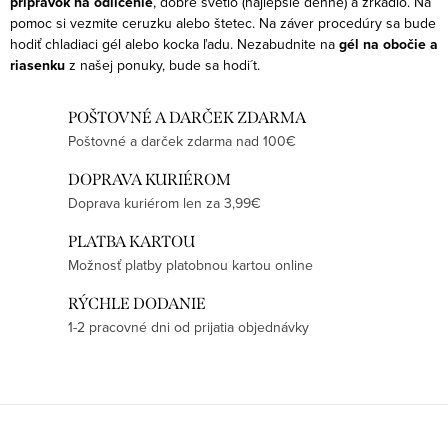
prípravok na odlíčenie
, dobré svetlo (najlepšie denné) a zrkadlo. Na
c
pomoc si vezmite ceruzku alebo štetec. Na záver procedúry sa bude
hodiť chladiaci gél alebo kocka ľadu. Nezabudnite na
gél na obočie a
i
riasenku
z našej ponuky, bude sa hodi´t.
e
p
POŠTOVNÉ A DARČEK ZDARMA
r
Poštovné a darček zdarma nad 100€
v
k
DOPRAVA KURIÉROM
y
Doprava kuriérom len za 3,99€
v
PLATBA KARTOU
ý
Možnosť platby platobnou kartou online
p
RÝCHLE DODANIE
i
1-2 pracovné dni od prijatia objednávky
s
u