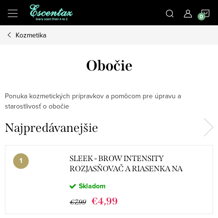
Prejsť
N
na
obsah
Kozmetika
K
Obočie
Ponuka kozmetických prípravkov a pomôcom pre úpravu a
starostlivosť o obočie
Najpredávanejšie
SLEEK - BROW INTENSITY
ROZJASŇOVAČ A RIASENKA NA
OBOČIE 218 EXTRA DARK
Skladom
€4,99
€7,99