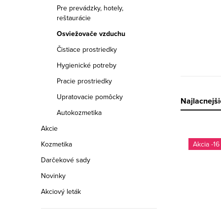
a
Pre prevádzky, hotely,
reštaurácie
n
Osviežovače vzduchu
e
Čistiace prostriedky
l
Hygienické potreby
Pracie prostriedky
Upratovacie pomôcky
R
Najlacnejši
Autokozmetika
a
Akcie
V
d
-16
Kozmetika
ý
e
Darčekové sady
p
Novinky
n
Akciový leták
i
i
s
e