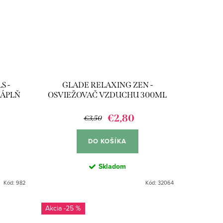
S -
GLADE RELAXING ZEN -
NÁPLŇ
OSVIEŽOVAČ VZDUCHU 300ML
€2,80
€3,50
DO KOŠÍKA
Skladom
Kód:
982
Kód:
32064
-25 %