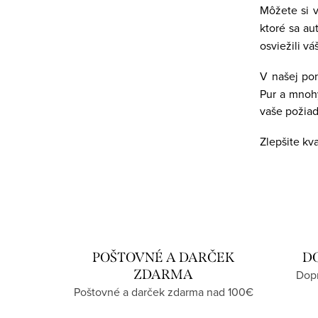
e
Môžete si 
y
ktoré sa a
v
osviežili v
ý
V našej po
p
Pur a mnohý
i
vaše požiad
s
Zlepšite kv
u
POŠTOVNÉ A DARČEK
D
ZDARMA
Dopr
Poštovné a darček zdarma nad 100€