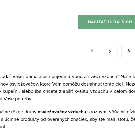
NAČÍTAŤ 12 ĎALŠÍCH
1
3
 dodať Vašej domácnosti príjemnú vôňu a svieži vzduch? Naša 
hov osviežovačov, ktoré Vám pomôžu dosiahnuť tento cieľ. Nezá
v kúpeľni, alebo iba chcete zlepšiť kvalitu vzduchu v celom 
jú Vaše potreby.
máme rôzne druhy
osviežovačov vzduchu
s rôznymi vôňami, dĺžk
é a účinné produkty od overených značiek, aby ste mali istotu, ž
ent.