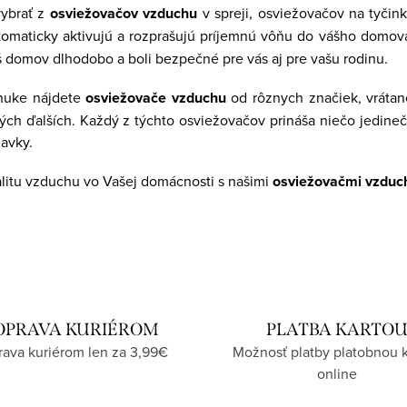
vybrať z
osviežovačov vzduchu
v spreji, osviežovačov na tyčin
utomaticky aktivujú a rozprašujú príjemnú vôňu do vášho domo
áš domov dlhodobo a boli bezpečné pre vás aj pre vašu rodinu.
nuke nájdete
osviežovače vzduchu
od rôznych značiek, vrátan
ch ďalších. Každý z týchto osviežovačov prináša niečo jedinečné
avky.
alitu vzduchu vo Vašej domácnosti s našimi
osviežovačmi vzduc
OPRAVA KURIÉROM
PLATBA KARTO
ava kuriérom len za 3,99€
Možnosť platby platobnou 
online