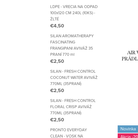
LDPE - VRECIA NA ODPAD
100x120 CM 240L (10KS) -
ŽLTÉ
€4,50
SILAN AROMATHERAPY
FASCINATING
FRANGIPANI AVIVÁŽ 35
AIR 
PRANÍ 770 ml
PRÁDL
€2,50
SILAN - FRESH CONTROL
COCONUT WATER AVIVÁŽ
770ML (35PRANÍ)
€2,50
SILAN - FRESH CONTROL
FLORAL CRISP AVIVÁŽ
770ML (35PRANÍ)
€2,50
Novinka
PRONTO EVERYDAY
CLEAN - VOSK NA
-2