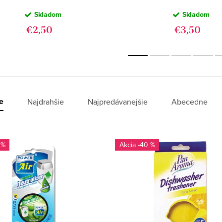
vrecúško do
OSVIEŽOVA
Skladom
Skladom
šatníka (3ks)
VZDUCHU
500ML
€2,50
€3,50
e
Najdrahšie
Najpredávanejšie
Abecedne
 %
-40 %