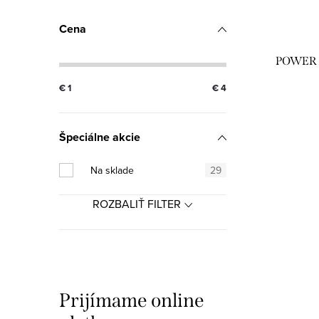
p
p
Cena
r
r
POWER 
o
o
€
1
€
4
d
d
u
u
Špeciálne akcie
k
k
Na sklade
29
t
t
ROZBALIŤ FILTER
o
o
v
v
Prijímame online