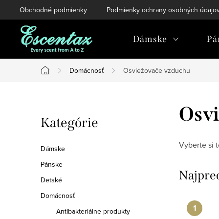
Prejsť
Obchodné podmienky
Podmienky ochrany osobných údajo
na
obsah
Dámske
Pá
Domácnosť
Osviežovače vzduchu
Domov
B
Osvi
Preskočiť
Kategórie
o
kategórie
č
Vyberte si 
Dámske
n
Pánske
Najpre
Detské
ý
Domácnosť
p
Antibakteriálne produkty