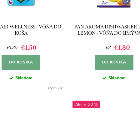
AIR WELLNESS - VÔŇA DO
PAN AROMA DISHWASHER 
KOŠA
LEMON - VÔŇA DO UMÝV
RIADU 2KS
€1,50
€1,80
€1,80
€3
DO KOŠÍKA
DO KOŠÍKA
Skladom
Skladom
Kód:
1632
-32 %