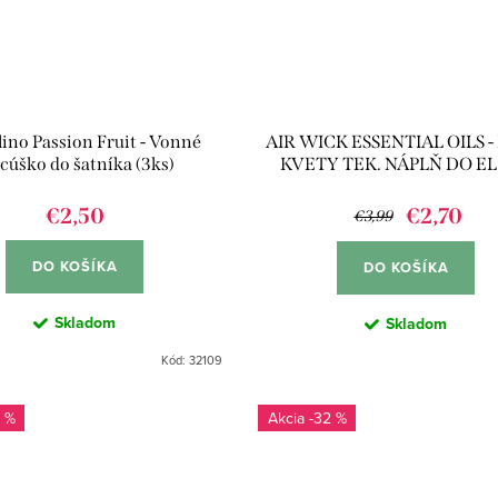
ino Passion Fruit - Vonné
AIR WICK ESSENTIAL OILS -
cúško do šatníka (3ks)
KVETY TEK. NÁPLŇ DO EL.
19ML
€2,50
€2,70
€3,99
DO KOŠÍKA
DO KOŠÍKA
Skladom
Skladom
Kód:
32109
 %
-32 %