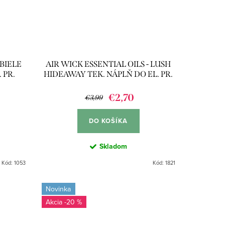
 BIELE
AIR WICK ESSENTIAL OILS - LUSH
 PR.
HIDEAWAY TEK. NÁPLŇ DO EL. PR.
19ML
€2,70
€3,99
DO KOŠÍKA
Skladom
Kód:
1053
Kód:
1821
Novinka
-20 %