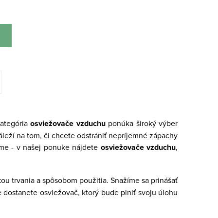
kategória
osviežovače vzduchu
ponúka široký výber
leží na tom, či chcete odstrániť nepríjemné zápachy
dome - v našej ponuke nájdete
osviežovače vzduchu
,
ou trvania a spôsobom použitia. Snažíme sa prinášať
e dostanete osviežovač, ktorý bude plniť svoju úlohu