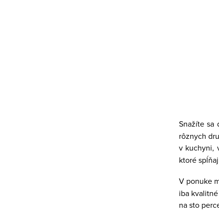
O
v
l
S
á
t
d
r
a
á
c
Snažíte sa
n
rôznych dru
i
k
v kuchyni, 
e
o
ktoré spĺňa
v
p
a
V ponuke 
r
iba kvalitn
n
v
na sto perc
i
k