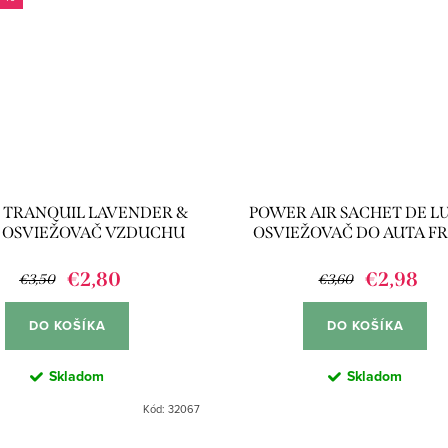
 TRANQUIL LAVENDER &
POWER AIR SACHET DE LU
- OSVIEŽOVAČ VZDUCHU
OSVIEŽOVAČ DO AUTA F
300ML
LAVENDER
€2,80
€2,98
€3,50
€3,60
DO KOŠÍKA
DO KOŠÍKA
Skladom
Skladom
Kód:
32067