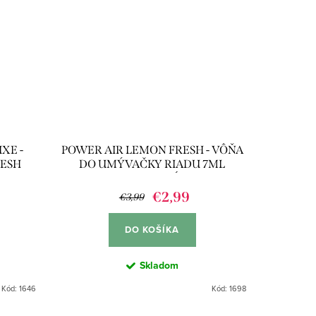
XE -
POWER AIR LEMON FRESH - VÔŇA
RESH
DO UMÝVAČKY RIADU 7ML
(60UMYTÍ)
€2,99
€3,99
DO KOŠÍKA
Skladom
Kód:
1646
Kód:
1698