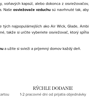
ky, voňavých kapsúl, alebo dokonca z osviežovačov,
va. Naše
osviežovače vzduchu
sú navrhnuté tak, aby
e tých najpopulárnejších ako Air Wick, Glade, Ambi
, takže si určite vyberiete osviežovač, ktorý spĺňa
hu
a užite si svieži a príjemný domov každý deň.
U
RÝCHLE DODANIE
kartou
1-2 pracovné dni od prijatia objednávky