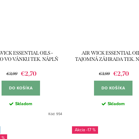
WICK ESSENTIAL OILS -
AIR WICK ESSENTIAL OIL
O VO VÁNKU TEK. NÁPLŇ
TAJOMNÁ ZÁHRADA TEK. 
DO EL. PR. 19ML
DO EL. PR. 19ML
€2,70
€2,70
€3,99
€3,99
DO KOŠÍKA
DO KOŠÍKA
Skladom
Skladom
Kód:
954
-17 %
0 %