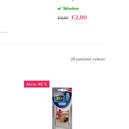
Č
LAVENDER &
Skladom
ALOE -
OSVIEŽOVAČ
€2,80
€3,50
VZDUCHU
300ML
29
položiek celkom
-40 %