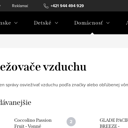
v
Reklamačný poriadok
+421 944 494 929
Reklamačný formulár
Doprava a 
nske
Detské
Domácnosť
ežovače vzduchu
ten správy osvieživať vzduchu podľa značky alebo obľúbenej vôn
dávanejšie
Coccolino Passion
GLADE PACIF
Fruit - Vonné
BREEZE -