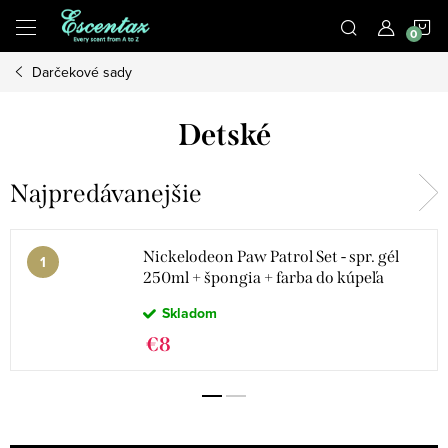
Prejsť
N
na
obsah
Darčekové sady
K
Detské
Najpredávanejšie
Nickelodeon Paw Patrol Set - spr. gél
250ml + špongia + farba do kúpeľa
Skladom
€8