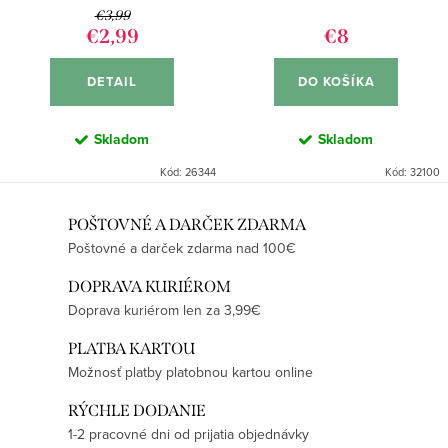
d
k
€3,99
u
€2,99
€8
t
k
o
DETAIL
DO KOŠÍKA
t
v
o
Skladom
Skladom
v
Kód:
26344
Kód:
32100
O
POŠTOVNÉ A DARČEK ZDARMA
Poštovné a darček zdarma nad 100€
v
l
DOPRAVA KURIÉROM
á
Doprava kuriérom len za 3,99€
d
PLATBA KARTOU
a
Možnosť platby platobnou kartou online
c
i
RÝCHLE DODANIE
e
1-2 pracovné dni od prijatia objednávky