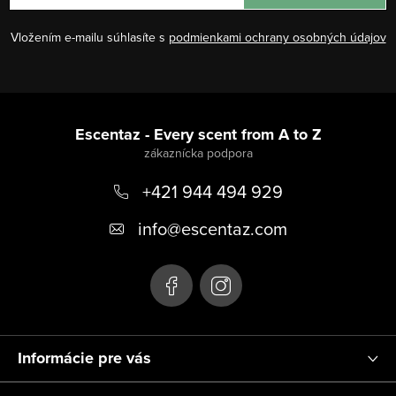
Vložením e-mailu súhlasíte s
podmienkami ochrany osobných údajov
Z
á
Escentaz - Every scent from A to Z
p
+421 944 494 929
ä
t
info
@
escentaz.com
i
e
Informácie pre vás