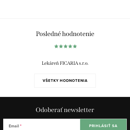
p
r
v
k
y
Posledné hodnotenie
v
ý
p
i
Lekáreň FICARIA s.r.o.
s
u
VŠETKY HODNOTENIA
Odoberať newsletter
Email
PRIHLÁSIŤ SA