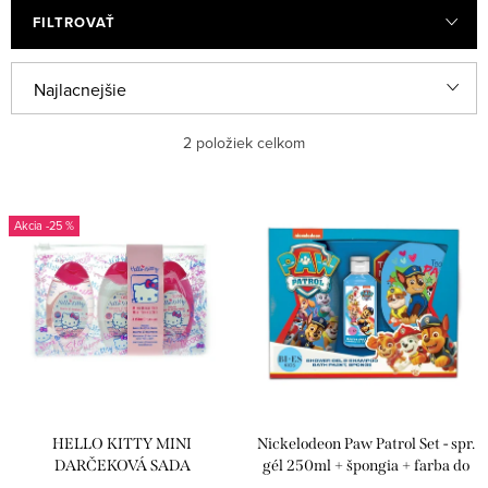
FILTROVAŤ
R
Najlacnejšie
a
Najdrahšie
2
položiek celkom
d
e
Najpredávanejšie
V
n
-25 %
ý
Abecedne
i
p
e
i
p
s
r
p
o
r
d
HELLO KITTY MINI
Nickelodeon Paw Patrol Set - spr.
o
u
DARČEKOVÁ SADA
gél 250ml + špongia + farba do
kúpeľa