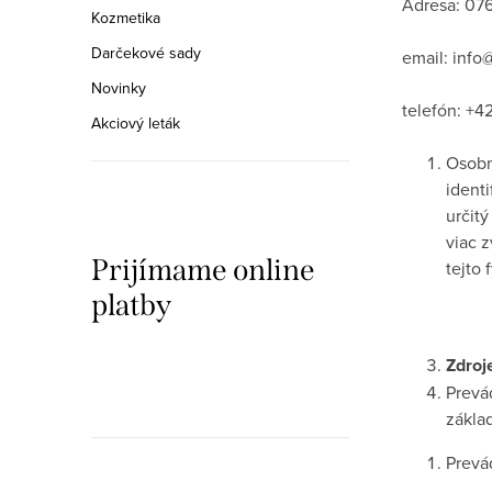
a
Adresa:
076
Kozmetika
n
Darčekové sady
email:
info
e
Novinky
telefón:
+42
Akciový leták
l
Osobn
ident
určitý
viac z
Prijímame online
tejto 
platby
Zdroj
Prevá
zákla
Prevá