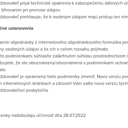
dzkovateľ prijal technické opatrenia k zabezpečeniu dátových úl
 šifrovaním pri prenose údajov.
dzkovateľ prehlasuje, že k osobným údajom majú prístup len ní
ečné ustanovenia
aním objednávky z internetového objednávkového formulára po
ny osobných údajov a že ich v celom rozsahu prijímate.
ito podmienkami súhlasíte zaškrtnutím súhlasu prostredníctvom 
dzujete, že ste oboznámený/oboznámená s podmienkami ochrany
ate.
dzkovateľ je oprávnený tieto podmienky zmeniť. Novú verziu p
ch internetových stránkach a zároveň Vám zašle novú verziu týc
dzkovateľovi poskytol/la.
ienky nadobúdajú účinnosť dňa 28.07.2022