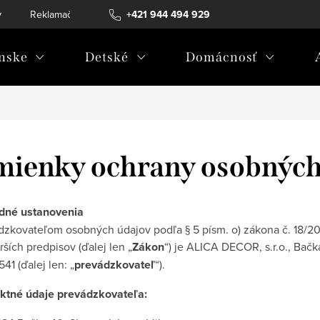
v
Reklamačný poriadok
+421 944 494 929
Reklamačný formulár
Doprava a 
nske
Detské
Domácnosť
ienky ochrany osobných
dné ustanovenia
dzkovateľom osobných údajov podľa § 5 písm. o) zákona č. 18/20
ších predpisov (ďalej len „
Zákon
“) je
ALICA DECOR, s.r.o., Bačk
541
(ďalej len: „
prevádzkovateľ
“).
ktné údaje prevádzkovateľa: