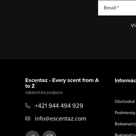
Email
Vl
Z
á
Escentaz - Every scent from A
Informác
to Z
p
ä
Obchodné 
+421 944 494 929
t
Podmienky 
info
@
escentaz.com
i
Reklamačný
e
Reklamačný