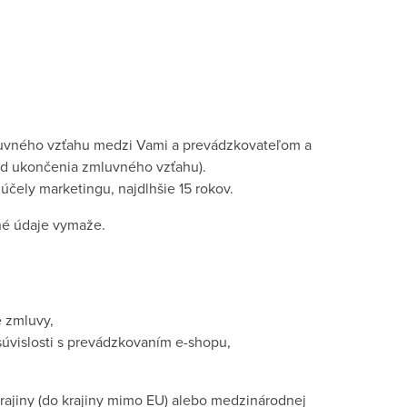
luvného vzťahu medzi Vami a prevádzkovateľom a
od ukončenia zmluvného vzťahu).
čely marketingu, najdlhšie 15 rokov.
né údaje vymaže.
e zmluvy,
súvislosti s prevádzkovaním e-shopu,
rajiny (do krajiny mimo EU) alebo medzinárodnej