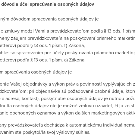
ý dôvod a účel spracúvania osobných údajov
ným dôvodom spracovania osobných údajov je
ie zmluvy medzi Vami a prevádzkovateľom podľa § 13 ods. 1 písm
nený záujem prevádzkovateľa na poskytovaní priameho marketi
tterov) podľa § 13 ods. 1 písm. f) Zákona,
úhlas so spracovaním pre účely poskytovania priameho marketi
tterov) podľa § 13 ods. 1 písm. a) Zákona
m spracúvania osobných údajov je
enie Vašej objednávky a výkon práv a povinností vyplývajúcich
dzkovateľom; pri objednávke sú požadované osobné údaje, ktor
 a adresa, kontakt), poskytnutie osobných údajov je nutnou poži
tnutia osobných údajov nie je možné zmluvu uzavrieť, či ju zo st
lanie obchodných oznamov a výkon ďalších marketingových aktiv
rany prevádzkovateľa dochádza k automatickému individuálnemu
vaním ste poskytol/la svoj výslovný súhlas.