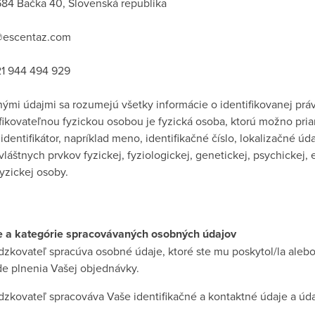
84 Bačka 40, Slovenská republika
@escentaz.com
1 944 494 929
ými údajmi sa rozumejú všetky informácie o identifikovanej právn
ifikovateľnou fyzickou osobou je fyzická osoba, ktorú možno pri
 identifikátor, napríklad meno, identifikačné číslo, lokalizačné ú
vláštnych prvkov fyzickej, fyziologickej, genetickej, psychickej,
fyzickej osoby.
e a kategórie spracovávaných osobných údajov
dzkovateľ spracúva osobné údaje, ktoré ste mu poskytol/la alebo
de plnenia Vašej objednávky.
dzkovateľ spracováva Vaše identifikačné a kontaktné údaje a úd