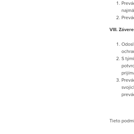
Prevá
najmä
Prevá
VIII. Záver
Odosl
ochra
S tým
potvr
prijím
Prevá
svoji
prevá
Tieto podm