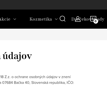
platba
NÁKU
Akcie
Kozmetika
Darčekové sady
KOŠÍ
 údajov
18 Z.z. o ochrane osobných údajov v znení
a 07684 Bačka 40, Slovenská republika,
IČO: