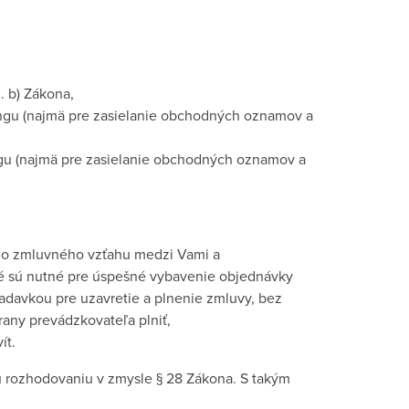
. b) Zákona,
ngu (najmä pre zasielanie obchodných oznamov a
ngu (najmä pre zasielanie obchodných oznamov a
 zo zmluvného vzťahu medzi Vami a
é sú nutné pre úspešné vybavenie objednávky
adavkou pre uzavretie a plnenie zmluvy, bez
rany prevádzkovateľa plniť,
ít.
 rozhodovaniu v zmysle § 28 Zákona. S takým