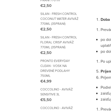
PRANÍ 770 ml
€2,50
SILAN - FRESH CONTROL
COCONUT WATER AVIVÁŽ
Doba 
770ML (35PRANÍ)
€2,50
Prevá
SILAN - FRESH CONTROL
po do
FLORAL CRISP AVIVÁŽ
uplat
770ML (35PRANÍ)
po do
€2,50
PRONTO EVERYDAY
Po up
CLEAN - VOSK NA
DREVENÉ PODLAHY
Príje
750ML
Príje
€4,99
Podieľ
COCCOLINO - AVIVÁŽ
zaisť
SENSITIVE 3L
zaisť
€5,50
COCCOLINO - AVIVÁŽ
Prevá