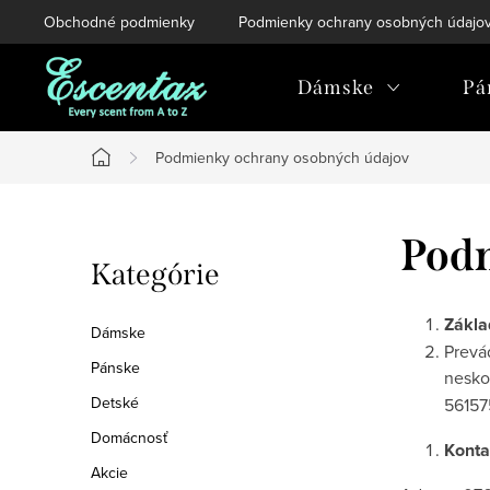
Prejsť
Obchodné podmienky
Podmienky ochrany osobných údajo
na
obsah
Dámske
Pá
Podmienky ochrany osobných údajov
Domov
B
Podm
Preskočiť
Kategórie
o
kategórie
č
Zákla
Dámske
Prevá
n
Pánske
neskor
Detské
56157
ý
Domácnosť
Konta
p
Akcie