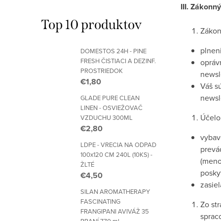
III. Zákonn
Top 10 produktov
Zákon
plnen
DOMESTOS 24H - PINE
FRESH ČISTIACI A DEZINF.
opráv
PROSTRIEDOK
newsle
€1,80
Váš s
newsle
GLADE PURE CLEAN
LINEN - OSVIEŽOVAČ
Účelo
VZDUCHU 300ML
€2,80
vybav
LDPE - VRECIA NA ODPAD
prevá
100x120 CM 240L (10KS) -
(meno
ŽLTÉ
posky
€4,50
zasie
SILAN AROMATHERAPY
FASCINATING
Zo st
FRANGIPANI AVIVÁŽ 35
spraco