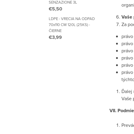
SENZAZIONE 3L
organi
€5,50
Vaše 
LDPE - VRECIA NA ODPAD
Za po
70x110 CM 120L (25KS) -
ČIERNE
právo
€3,99
právo
právo
právo
právo
právo
týcht
Ďalej
Vaše 
VII. Podmi
Prevá