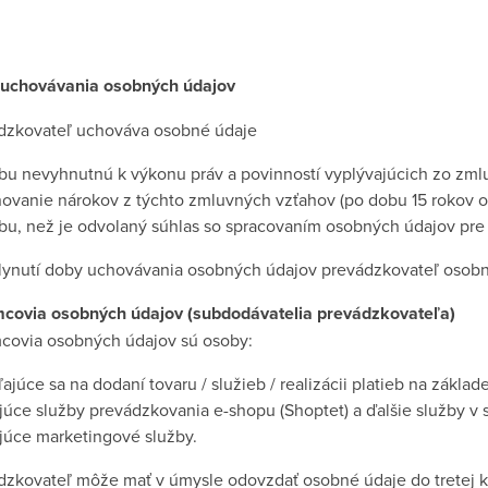
uchovávania osobných údajov
dzkovateľ uchováva osobné údaje
bu nevyhnutnú k výkonu práv a povinností vyplývajúcich zo zm
ňovanie nárokov z týchto zmluvných vzťahov (po dobu 15 rokov 
bu, než je odvolaný súhlas so spracovaním osobných údajov pre ú
lynutí doby uchovávania osobných údajov prevádzkovateľ osob
mcovia osobných údajov (subdodávatelia prevádzkovateľa)
mcovia osobných údajov sú osoby:
ajúce sa na dodaní tovaru / služieb / realizácii platieb na základ
ujúce služby prevádzkovania e-shopu (Shoptet) a ďalšie služby v 
ujúce marketingové služby.
dzkovateľ môže mať v úmysle odovzdať osobné údaje do tretej k