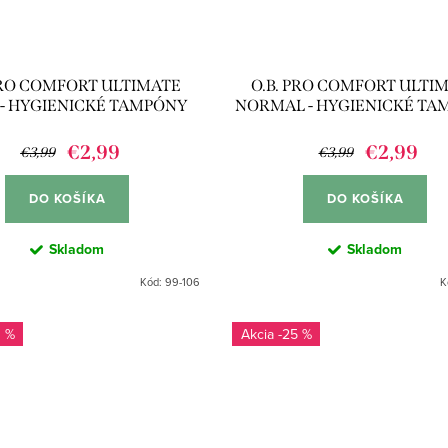
PRO COMFORT ULTIMATE
O.B. PRO COMFORT ULTI
 - HYGIENICKÉ TAMPÓNY
NORMAL - HYGIENICKÉ TA
16KS
16KS
€2,99
€2,99
€3,99
€3,99
DO KOŠÍKA
DO KOŠÍKA
Skladom
Skladom
Kód:
99-106
K
0 %
-25 %