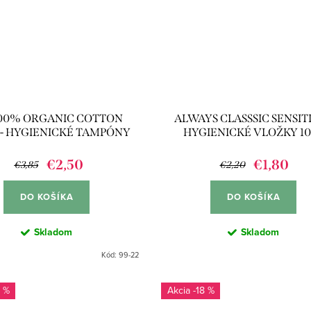
 100% ORGANIC COTTON
ALWAYS CLASSSIC SENSITI
 - HYGIENICKÉ TAMPÓNY
HYGIENICKÉ VLOŽKY 1
16KS
€2,50
€1,80
€3,85
€2,20
DO KOŠÍKA
DO KOŠÍKA
Skladom
Skladom
Kód:
99-22
 %
-18 %