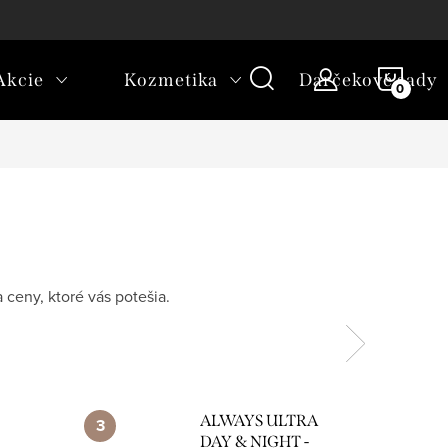
platba
NÁKU
Akcie
Kozmetika
Darčekové sady
KOŠÍ
 ceny, ktoré vás potešia.
ALWAYS ULTRA
DAY & NIGHT -