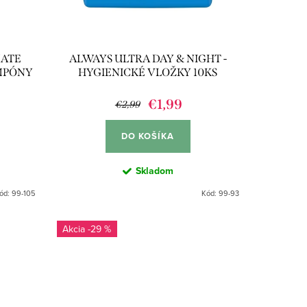
MATE
ALWAYS ULTRA DAY & NIGHT -
MPÓNY
HYGIENICKÉ VLOŽKY 10KS
€1,99
€2,99
DO KOŠÍKA
Skladom
ód:
99-105
Kód:
99-93
-29 %