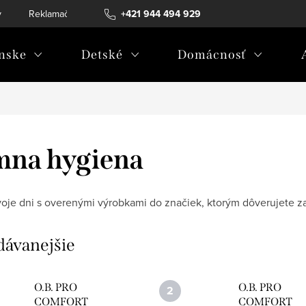
v
Reklamačný poriadok
+421 944 494 929
Reklamačný formulár
Doprava a 
nske
Detské
Domácnosť
mna hygiena
voje dni s overenými výrobkami do značiek, ktorým dôverujete za
dávanejšie
O.B. PRO
O.B. PRO
COMFORT
COMFORT