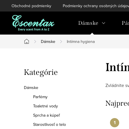
Prejsť
Obchodné podmienky
Podmienky ochrany osobných údajo
na
obsah
Dámske
Pá
Dámske
Intímna hygiena
Domov
B
Intí
Preskočiť
Kategórie
o
kategórie
č
Zvládnite s
Dámske
n
Parfémy
Najpre
Toaletné vody
ý
Sprcha a kúpeľ
p
Starostlivosť o telo