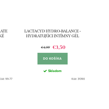
MATE
LACTACYD HYDRO-BALANCE -
CKÉ
HYDRATUJÚCI INTÍMNY GÉL
200ML
€3,50
€4,99
DO KOŠÍKA
Skladom
Kód:
99-77
Kód:
31390