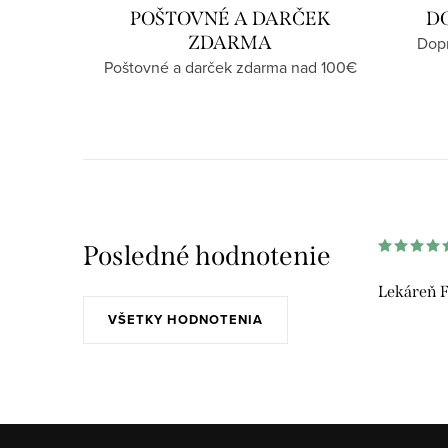
e
POŠTOVNÉ A DARČEK
D
y
ZDARMA
Dopr
v
Poštovné a darček zdarma nad 100€
ý
p
i
s
u
Posledné hodnotenie
Lekáreň F
VŠETKY HODNOTENIA