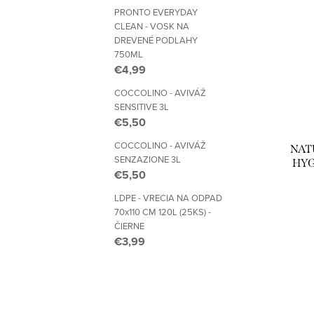
PRONTO EVERYDAY
CLEAN - VOSK NA
DREVENÉ PODLAHY
750ML
€4,99
COCCOLINO - AVIVÁŽ
SENSITIVE 3L
€5,50
COCCOLINO - AVIVÁŽ
NAT
SENZAZIONE 3L
HYG
€5,50
LDPE - VRECIA NA ODPAD
70x110 CM 120L (25KS) -
ČIERNE
€3,99