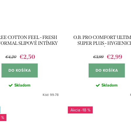
EE COTTON FEEL - FRESH
O.B. PRO COMFORT ULTI
NORMAL SLIPOVÉ INTÍMKY
SUPER PLUS - HYGIENI
(44KS)
TAMPÓNY 16KS
€2,50
€2,99
€4,20
€3,99
DO KOŠÍKA
DO KOŠÍKA
Skladom
Skladom
Kód:
99-78
-18 %
 %