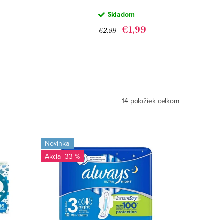
HYGIENICKÉ
Skladom
VLOŽKY 10KS
9
€1,99
€2,99
KS
14
položiek celkom
Novinka
-33 %