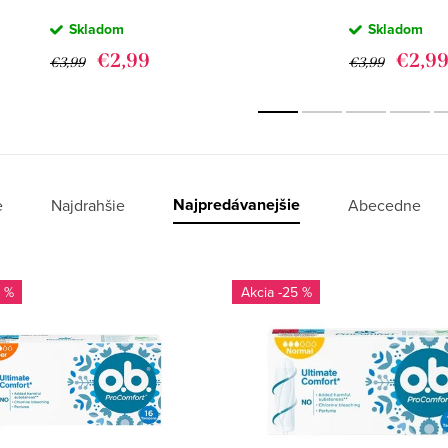
ULTIMATE
ULTIMATE
Skladom
Skladom
SUPER -
NORMAL -
HYGIENICKÉ
HYGIENICKÉ
€2,99
€2,9
€3,99
€3,99
TAMPÓNY 16KS
TAMPÓNY 16
Najpredávanejšie
e
Najdrahšie
Abecedne
 %
-25 %