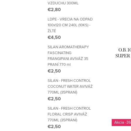
VZDUCHU 300ML
€2,80
LDPE - VRECIA NA ODPAD
100x120 CM 240L (10KS) -
ŽLTÉ
€4,50
SILAN AROMATHERAPY
O.B.
FASCINATING
SUPER
FRANGIPANI AVIVÁŽ 35
PRANÍ 770 ml
€2,50
SILAN - FRESH CONTROL
COCONUT WATER AVIVÁŽ
770ML (35PRANÍ)
€2,50
SILAN - FRESH CONTROL
FLORAL CRISP AVIVÁŽ
770ML (35PRANÍ)
-36
€2,50