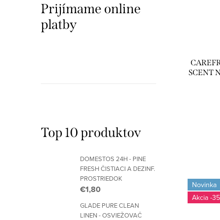
Prijímame online
platby
CAREFR
SCENT 
Top 10 produktov
DOMESTOS 24H - PINE
FRESH ČISTIACI A DEZINF.
PROSTRIEDOK
Novinka
€1,80
-35
GLADE PURE CLEAN
LINEN - OSVIEŽOVAČ