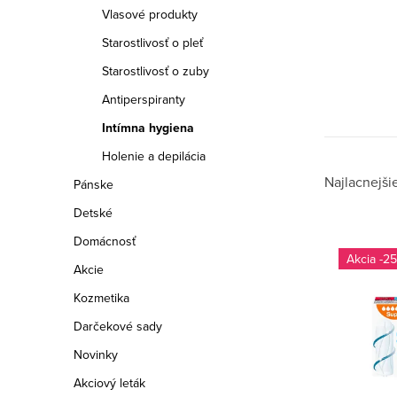
a
Vlasové produkty
n
Starostlivosť o pleť
e
Starostlivosť o zuby
Antiperspiranty
l
Intímna hygiena
Holenie a depilácia
R
Najlacnejši
Pánske
Detské
a
Domácnosť
V
d
-25
Akcie
ý
e
Kozmetika
p
n
Darčekové sady
i
i
Novinky
s
Akciový leták
e