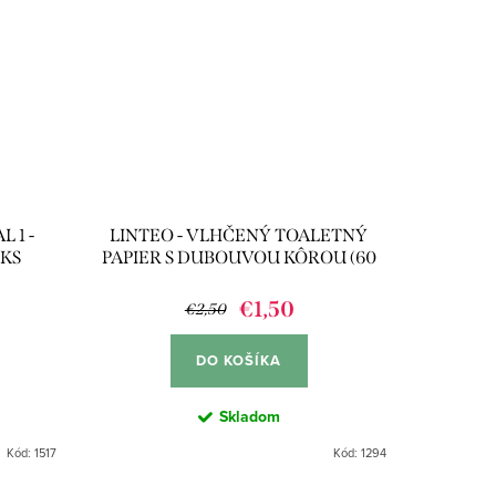
 1 -
LINTEO - VLHČENÝ TOALETNÝ
0KS
PAPIER S DUBOUVOU KÔROU (60
KS)
€1,50
€2,50
DO KOŠÍKA
Skladom
Kód:
1517
Kód:
1294