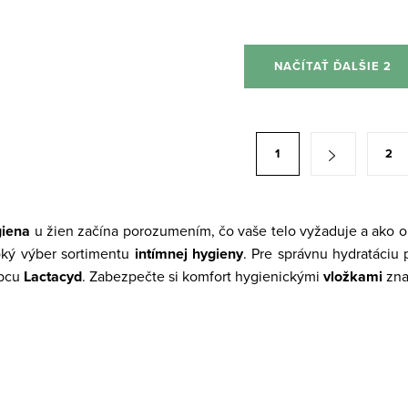
NAČÍTAŤ ĎALŠIE 2
1
2
giena
u žien začína porozumením, čo vaše telo vyžaduje a ako o
oký výber sortimentu
intímnej hygieny
. Pre správnu hydratáci
obcu
Lactacyd
. Zabezpečte si komfort hygienickými
vložkami
zna