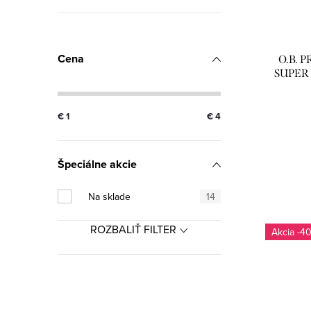
p
p
r
r
Cena
O.B. 
o
o
SUPER
d
d
€
1
€
4
u
u
k
k
Špeciálne akcie
t
t
Na sklade
14
o
o
ROZBALIŤ FILTER
v
-4
v