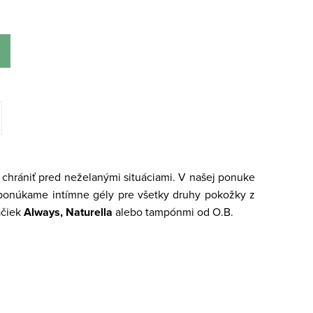
 chrániť pred neželanými situáciami. V našej ponuke
u ponúkame intímne gély
pre všetky druhy pokožky z
čiek
Always, Naturella
alebo tampónmi od O.B.