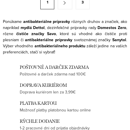
1
3
d
t
a
r
c
á
Ponúkame
antibakteriálne prípravky
rôznych druhov a značiek, ako
i
napríklad
mydlá Dettol
, dezinfekčné prípravky rady
Domestos Zero
,
n
rôzne
čističe značky Savo
, ktoré sú vhodné ako
čističe proti
e
k
plesniam či
antibakteriálne prípravky
svetoznámej značky
Sanytol
.
p
o
Výber vhodného
antibakteriálneho produktu
záleží jedine na vašich
r
preferenciách, stačí si vybrať!
v
v
a
k
POŠTOVNÉ A DARČEK ZDARMA
n
y
Poštovné a darček zdarma nad 100€
i
v
e
DOPRAVA KURIÉROM
ý
Doprava kuriérom len za 3,99€
p
i
PLATBA KARTOU
Možnosť platby platobnou kartou online
s
u
RÝCHLE DODANIE
1-2 pracovné dni od prijatia objednávky