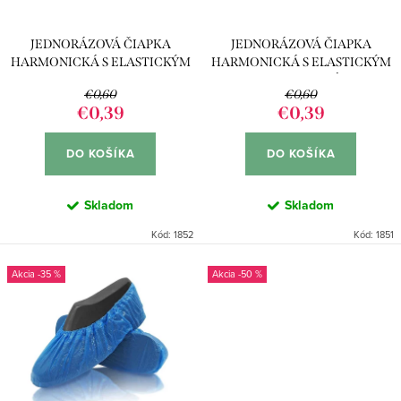
o
r
d
JEDNORÁZOVÁ ČIAPKA
JEDNORÁZOVÁ ČIAPKA
o
u
HARMONICKÁ S ELASTICKÝM
HARMONICKÁ S ELASTICKÝM
d
OKRAJOM - BIELA (10KS)
OKRAJOM - MODRÁ (10KS)
k
€0,60
€0,60
u
€0,39
€0,39
t
k
o
DO KOŠÍKA
DO KOŠÍKA
t
v
o
Skladom
Skladom
v
Kód:
1852
Kód:
1851
-35 %
-50 %