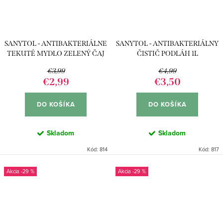
SANYTOL - ANTIBAKTERIÁLNE
SANYTOL - ANTIBAKTERIÁLNY
TEKUTÉ MYDLO ZELENÝ ČAJ
ČISTIČ PODLÁH 1L
A ALOE VERA 250ML
€3,99
€4,99
€2,99
€3,50
DO KOŠÍKA
DO KOŠÍKA
Skladom
Skladom
Kód:
814
Kód:
817
-29 %
-29 %