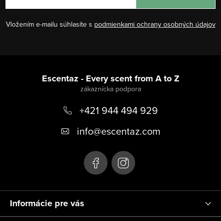
Vložením e-mailu súhlasíte s
podmienkami ochrany osobných údajov
Z
á
Escentaz - Every scent from A to Z
p
+421 944 494 929
ä
t
info
@
escentaz.com
i
e
Informácie pre vás