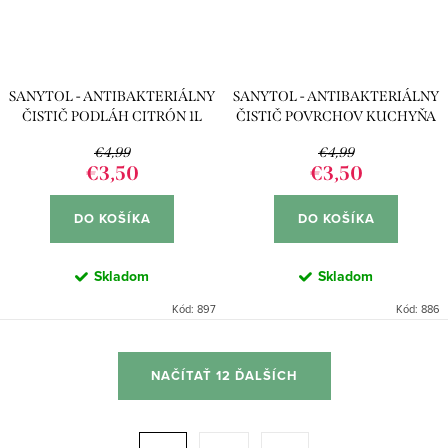
SANYTOL - ANTIBAKTERIÁLNY
SANYTOL - ANTIBAKTERIÁLNY
ČISTIČ PODLÁH CITRÓN 1L
ČISTIČ POVRCHOV KUCHYŇA
500ML
€4,99
€4,99
€3,50
€3,50
DO KOŠÍKA
DO KOŠÍKA
Skladom
Skladom
Kód:
897
Kód:
886
O
NAČÍTAŤ 12 ĎALŠÍCH
v
l
á
S