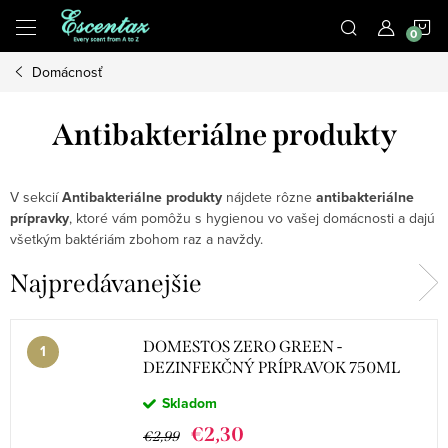
Prejsť
N
na
obsah
Domácnosť
K
Antibakteriálne produkty
V sekcií
Antibakteriálne produkty
nájdete rôzne
antibakteriálne
prípravky
, ktoré vám pomôžu s hygienou vo vašej domácnosti a dajú
všetkým baktériám zbohom raz a navždy.
Najpredávanejšie
DOMESTOS ZERO GREEN -
DEZINFEKČNÝ PRÍPRAVOK 750ML
Skladom
€2,30
€2,99