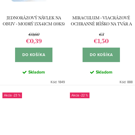
JEDNORÁZOVÝ NÁVLEK NA
MIRACULUM - VIACRÁZOVÉ
OBUV - MODRÝ 15X41CM (10KS)
OCHRANNÉ RÚŠKO NA TVÁR A
NOS
€0,60
€3
€0,39
€1,50
DO KOŠÍKA
DO KOŠÍKA
Skladom
Skladom
Kód:
1849
Kód:
888
-23 %
-22 %