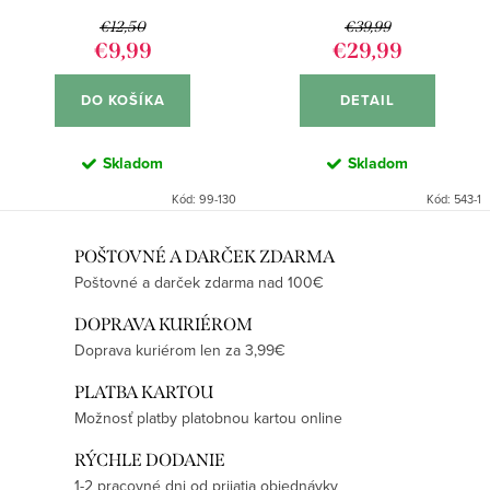
DEO STICK 50ML + SPREJ
€12,50
€39,99
150ML
€9,99
€29,99
DO KOŠÍKA
DETAIL
Skladom
Skladom
Kód:
99-130
Kód:
543-1
O
POŠTOVNÉ A DARČEK ZDARMA
Poštovné a darček zdarma nad 100€
v
l
DOPRAVA KURIÉROM
á
Doprava kuriérom len za 3,99€
d
PLATBA KARTOU
a
Možnosť platby platobnou kartou online
c
i
RÝCHLE DODANIE
e
1-2 pracovné dni od prijatia objednávky