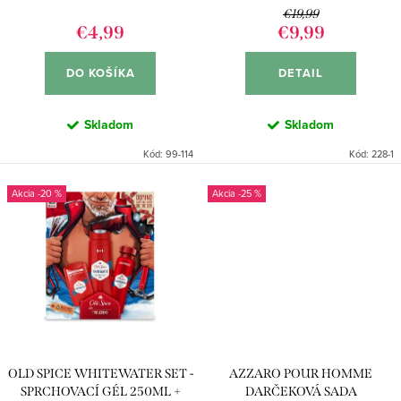
d
k
€19,99
u
€4,99
€9,99
t
k
o
DO KOŠÍKA
DETAIL
t
v
o
Skladom
Skladom
v
Kód:
99-114
Kód:
228-1
-20 %
-25 %
OLD SPICE WHITEWATER SET -
AZZARO POUR HOMME
SPRCHOVACÍ GÉL 250ML +
DARČEKOVÁ SADA