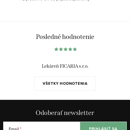
p
r
v
k
y
Posledné hodnotenie
v
ý
p
i
Lekáreň FICARIA s.r.o.
s
u
VŠETKY HODNOTENIA
Odoberať newsletter
Email
PRIHLÁSIŤ SA