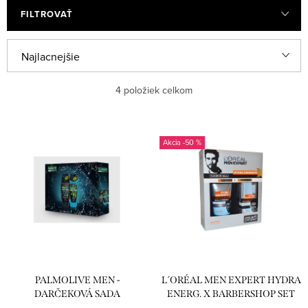
FILTROVAŤ
R
Najlacnejšie
a
Najdrahšie
4
položiek celkom
d
e
Najpredávanejšie
V
n
-50 %
ý
Abecedne
i
p
e
i
p
s
r
p
o
r
d
PALMOLIVE MEN -
L´ORÉAL MEN EXPERT HYDRA
o
u
DARČEKOVÁ SADA
ENERG. X BARBERSHOP SET