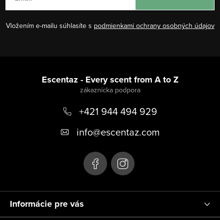
Vložením e-mailu súhlasíte s
podmienkami ochrany osobných údajov
Z
á
Escentaz - Every scent from A to Z
p
+421 944 494 929
ä
t
info
@
escentaz.com
i
e
Informácie pre vás