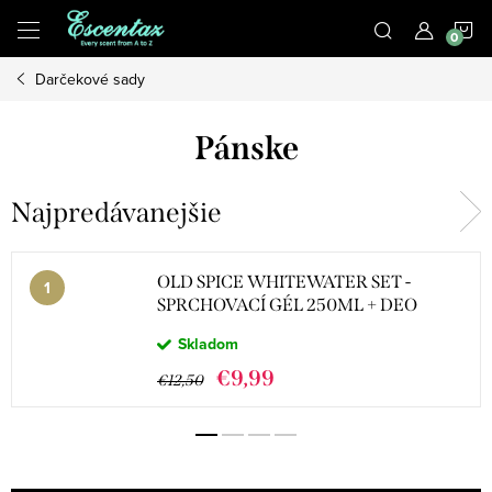
Prejsť
N
na
obsah
Darčekové sady
K
Pánske
Najpredávanejšie
OLD SPICE WHITEWATER SET -
SPRCHOVACÍ GÉL 250ML + DEO
STICK 50ML + SPREJ 150ML
Skladom
€9,99
€12,50