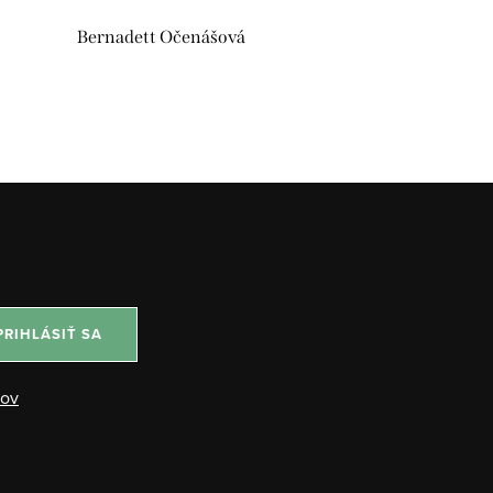
Bernadett Očenášová
PRIHLÁSIŤ SA
jov