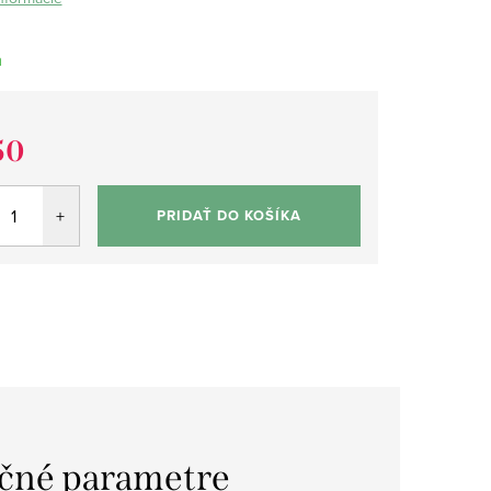
m
50
tková
PRIDAŤ DO KOŠÍKA
čné parametre