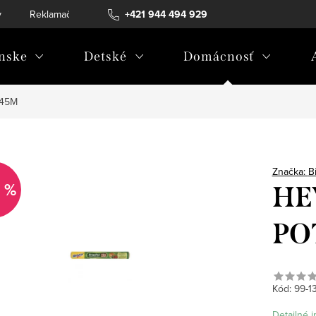
v
Reklamačný poriadok
+421 944 494 929
Reklamačný formulár
Doprava a 
nske
Detské
Domácnosť
 45M
Značka:
B
 %
HE
PO
Kód:
99-1
Detailné 