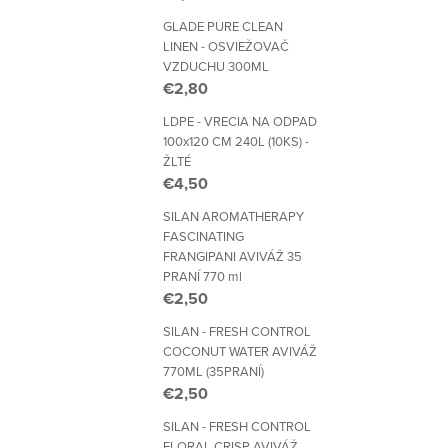
GLADE PURE CLEAN
LINEN - OSVIEŽOVAČ
VZDUCHU 300ML
€2,80
LDPE - VRECIA NA ODPAD
100x120 CM 240L (10KS) -
ŽLTÉ
€4,50
SILAN AROMATHERAPY
FASCINATING
FRANGIPANI AVIVÁŽ 35
PRANÍ 770 ml
€2,50
SILAN - FRESH CONTROL
COCONUT WATER AVIVÁŽ
770ML (35PRANÍ)
€2,50
SILAN - FRESH CONTROL
FLORAL CRISP AVIVÁŽ