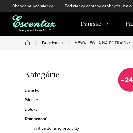
Prejsť
Obchodné podmienky
Podmienky ochrany osobných údajo
na
obsah
Dámske
Pá
Domácnosť
HEWA - FÓLIA NA POTRAVINY
Domov
B
Preskočiť
Kategórie
o
–24
kategórie
č
Dámske
n
Pánske
Detské
ý
Domácnosť
p
Antibakteriálne produkty