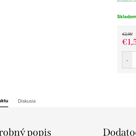
Sklado
€1,99
€1,
Jedno
cena:
uktu
Diskusia
robný popis
Dodato