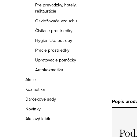
a
Pre prevádzky, hotely,
reštaurácie
n
Osviežovače vzduchu
e
Čistiace prostriedky
l
Hygienické potreby
Pracie prostriedky
Upratovacie pomôcky
Autokozmetika
Akcie
Kozmetika
Darčekové sady
Popis prod
Novinky
Akciový leták
Pod