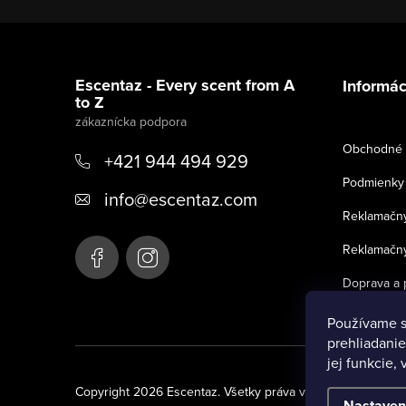
Z
á
Escentaz - Every scent from A
Informác
to Z
p
ä
Obchodné 
+421 944 494 929
t
Podmienky 
info
@
escentaz.com
i
Reklamačný
e
Reklamačný
Doprava a 
Používame s
prehliadanie
jej funkcie,
Copyright 2026
Escentaz
. Všetky práva vyhradené.
Nastaven