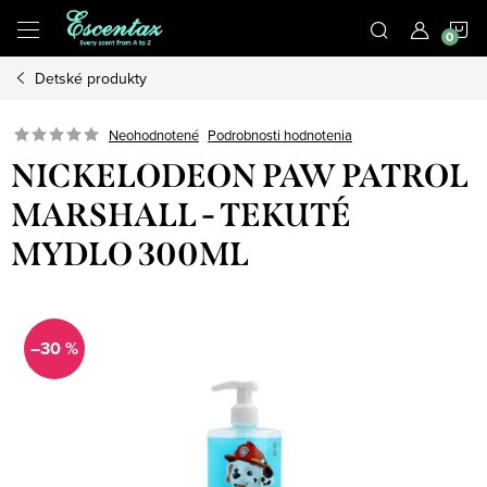
Prejsť
N
na
obsah
Detské produkty
K
Podrobnosti hodnotenia
Neohodnotené
NICKELODEON PAW PATROL
MARSHALL - TEKUTÉ
MYDLO 300ML
–30 %