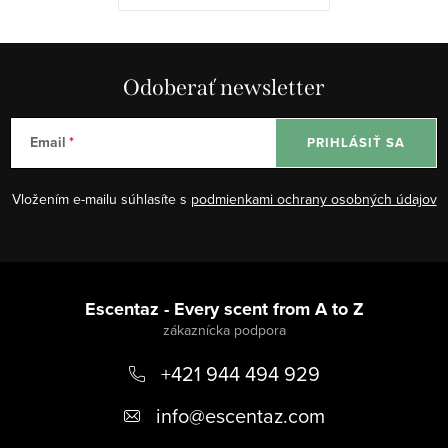
Odoberať newsletter
Email
PRIHLÁSIŤ SA
Vložením e-mailu súhlasíte s
podmienkami ochrany osobných údajov
Z
á
Escentaz - Every scent from A to Z
p
+421 944 494 929
ä
t
info
@
escentaz.com
i