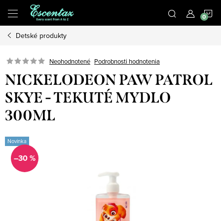
Prejsť
N
na
obsah
Detské produkty
K
Podrobnosti hodnotenia
Neohodnotené
NICKELODEON PAW PATROL
SKYE - TEKUTÉ MYDLO
300ML
Novinka
–30 %