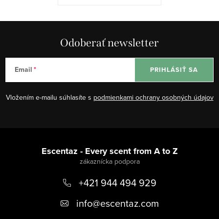
Odoberať newsletter
Email
PRIHLÁSIŤ SA
Vložením e-mailu súhlasíte s
podmienkami ochrany osobných údajov
Z
á
Escentaz - Every scent from A to Z
p
+421 944 494 929
ä
t
info
@
escentaz.com
i