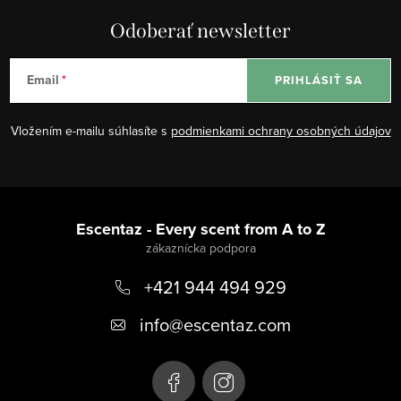
Odoberať newsletter
Email
PRIHLÁSIŤ SA
Vložením e-mailu súhlasíte s
podmienkami ochrany osobných údajov
Z
á
Escentaz - Every scent from A to Z
p
+421 944 494 929
ä
t
info
@
escentaz.com
i
e