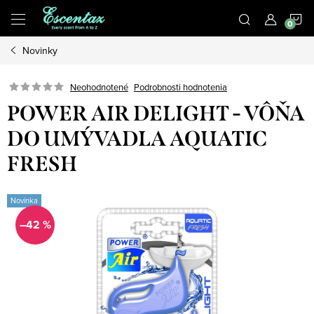
Prejsť
N
na
obsah
Novinky
K
Podrobnosti hodnotenia
Neohodnotené
POWER AIR DELIGHT - VÔŇA
DO UMÝVADLA AQUATIC
FRESH
Novinka
–42 %