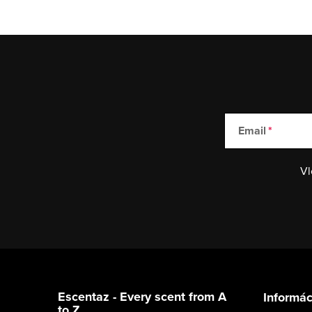
Email
Vl
Z
á
Escentaz - Every scent from A
Informác
to Z