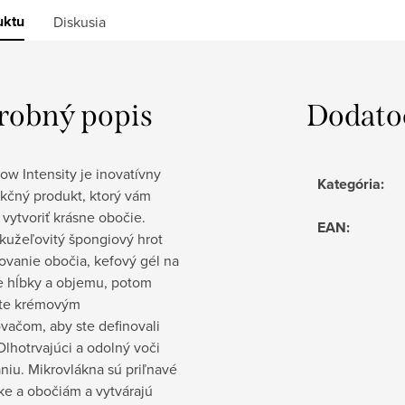
uktu
Diskusia
robný popis
Dodato
ow Intensity je inovatívny
Kategória
:
nkčný produkt, ktorý vám
vytvoriť krásne obočie.
EAN
:
kužeľovitý špongiový hrot
ovanie obočia, kefový gél na
e hĺbky a objemu, potom
te krémovým
vačom, aby ste definovali
Dlhotrvajúci a odolný voči
niu. Mikrovlákna sú priľnavé
ke a obočiám a vytvárajú