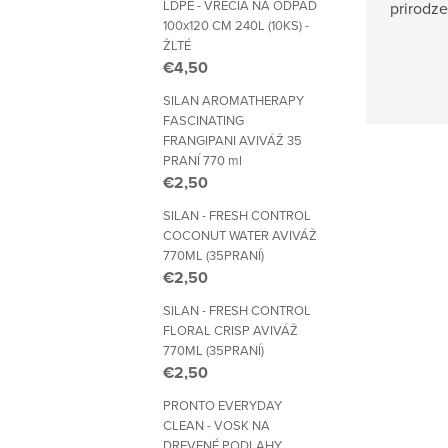
LDPE - VRECIA NA ODPAD
prirodze
100x120 CM 240L (10KS) -
ŽLTÉ
€4,50
SILAN AROMATHERAPY
FASCINATING
FRANGIPANI AVIVÁŽ 35
PRANÍ 770 ml
€2,50
SILAN - FRESH CONTROL
COCONUT WATER AVIVÁŽ
770ML (35PRANÍ)
€2,50
SILAN - FRESH CONTROL
FLORAL CRISP AVIVÁŽ
770ML (35PRANÍ)
€2,50
PRONTO EVERYDAY
CLEAN - VOSK NA
DREVENÉ PODLAHY