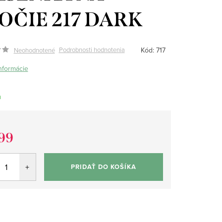
OČIE 217 DARK
Kód:
717
Podrobnosti hodnotenia
Neohodnotené
informácie
m
99
tková
PRIDAŤ DO KOŠÍKA