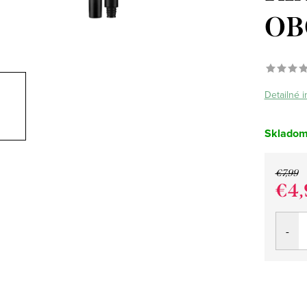
OB
Detailné 
Sklado
€7,99
€4,
Jedno
cena: