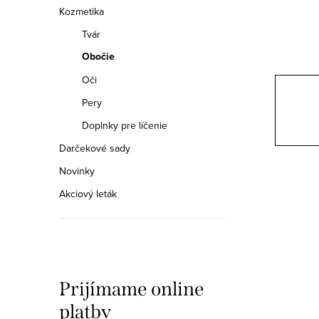
a
Kozmetika
n
Tvár
Obočie
e
Oči
l
Pery
Doplnky pre líčenie
Darčekové sady
Novinky
Akciový leták
Prijímame online
platby