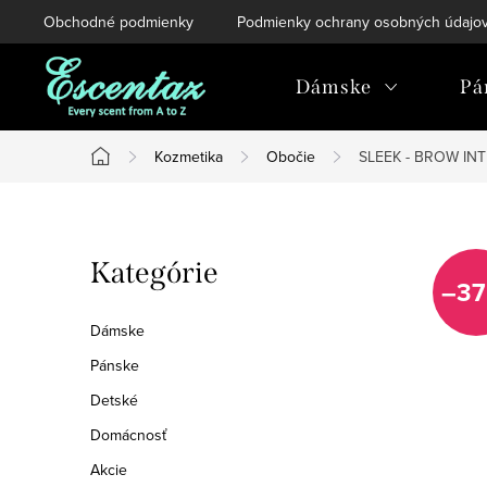
Prejsť
Obchodné podmienky
Podmienky ochrany osobných údajo
na
obsah
Dámske
Pá
Kozmetika
Obočie
SLEEK - BROW IN
Domov
B
Preskočiť
Kategórie
o
–37
kategórie
č
Dámske
n
Pánske
Detské
ý
Domácnosť
p
Akcie