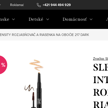
v
Reklamačný poriadok
+421 944 494 929
Reklamačný formulár
Doprava a 
nske
Detské
Domácnosť
TENSITY ROZJASŇOVAČ A RIASENKA NA OBOČIE 217 DARK
Značka:
S
 %
SL
IN
RO
RI