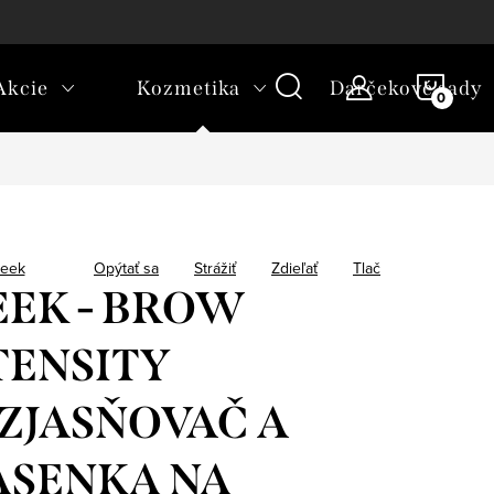
platba
NÁKU
Akcie
Kozmetika
Darčekové sady
KOŠÍ
leek
Opýtať sa
Strážiť
Zdieľať
Tlač
EEK - BROW
TENSITY
ZJASŇOVAČ A
ASENKA NA