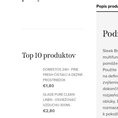
Popis prod
Pod
Sleek Br
Top 10 produktov
multifu
pomôže 
Použite 
DOMESTOS 24H - PINE
FRESH ČISTIACI A DEZINF.
na defin
PROSTRIEDOK
zvýšeni
€1,80
dokonči
rozjasňo
GLADE PURE CLEAN
LINEN - OSVIEŽOVAČ
oblúky. 
VZDUCHU 300ML
rozmaza
€2,80
k pokož