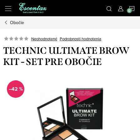
Prejsť
N
na
obsah
Obočie
K
Podrobnosti hodnotenia
Neohodnotené
TECHNIC ULTIMATE BROW
KIT - SET PRE OBOČIE
–42 %