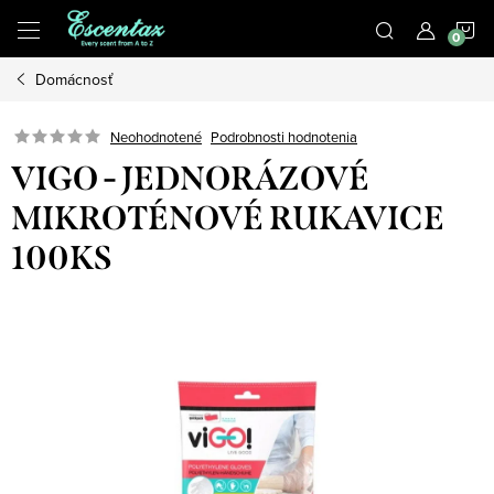
Prejsť
N
na
obsah
Domácnosť
K
Podrobnosti hodnotenia
Neohodnotené
VIGO - JEDNORÁZOVÉ
MIKROTÉNOVÉ RUKAVICE
100KS