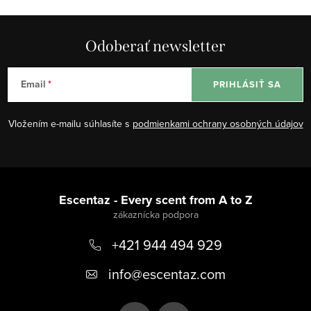
Odoberať newsletter
Email
PRIHLÁSIŤ SA
Vložením e-mailu súhlasíte s
podmienkami ochrany osobných údajov
Z
á
Escentaz - Every scent from A to Z
p
+421 944 494 929
ä
t
info
@
escentaz.com
i