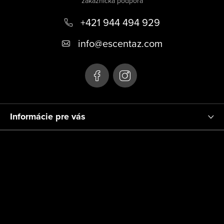
p
+421 944 494 929
ä
t
info
@
escentaz.com
i
e
Informácie pre vás