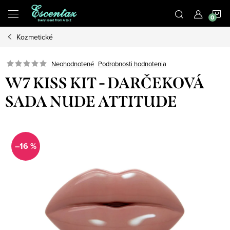
Prejsť
N
na
obsah
Kozmetické
K
Podrobnosti hodnotenia
Neohodnotené
W7 KISS KIT - DARČEKOVÁ
SADA NUDE ATTITUDE
–16 %