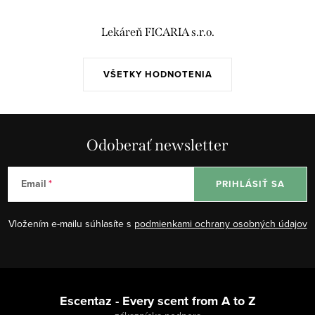
Lekáreň FICARIA s.r.o.
VŠETKY HODNOTENIA
Odoberať newsletter
Email
PRIHLÁSIŤ SA
Vložením e-mailu súhlasíte s
podmienkami ochrany osobných údajov
Z
á
Escentaz - Every scent from A to Z