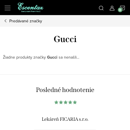
Prejsť
N
na
obsah
Predávané značky
K
Gucci
Žiadne produkty značky
Gucci
sa nenašli...
Posledné hodnotenie
Lekáreň FICARIA s.r.o.