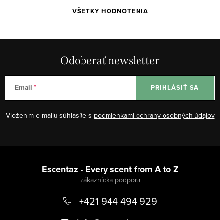
VŠETKY HODNOTENIA
Odoberať newsletter
Email
PRIHLÁSIŤ SA
Vložením e-mailu súhlasíte s
podmienkami ochrany osobných údajov
Z
á
Escentaz - Every scent from A to Z
p
+421 944 494 929
ä
t