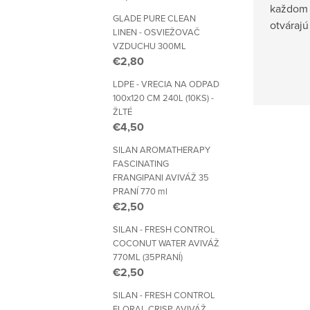
každom 
GLADE PURE CLEAN
otvárajú
LINEN - OSVIEŽOVAČ
VZDUCHU 300ML
€2,80
LDPE - VRECIA NA ODPAD
100x120 CM 240L (10KS) -
ŽLTÉ
€4,50
SILAN AROMATHERAPY
FASCINATING
FRANGIPANI AVIVÁŽ 35
PRANÍ 770 ml
€2,50
SILAN - FRESH CONTROL
COCONUT WATER AVIVÁŽ
770ML (35PRANÍ)
€2,50
SILAN - FRESH CONTROL
FLORAL CRISP AVIVÁŽ