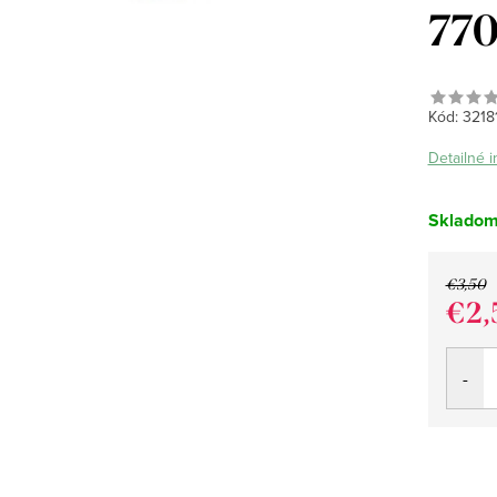
77
Kód:
3218
Detailné 
Sklado
€3,50
€2,
Jedno
cena: