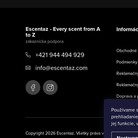
Z
á
Escentaz - Every scent from A
Informác
to Z
p
ä
Obchodné 
+421 944 494 929
t
Podmienky 
info
@
escentaz.com
i
Reklamačný
e
Reklamačný
Doprava a 
Používame s
prehliadanie
jej funkcie,
Copyright 2026
Escentaz
. Všetky práva vyhradené.
Nastaven