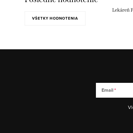
Lekáreň F
VŠETKY HODNOTENIA
Email
Vl