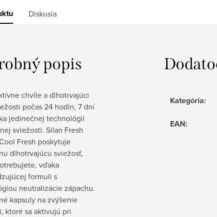
uktu
Diskusia
robný popis
Dodato
ktívne chvíle a dlhotrvajúci
Kategória
:
iežosti počas 24 hodín, 7 dní
ka jedinečnej technológii
EAN
:
nej sviežosti. Silan Fresh
 Cool Fresh poskytuje
nu dlhotrvajúcu sviežosť,
otrebujete, vďaka
zujúcej formuli s
ógiou neutralizácie zápachu.
né kapsuly na zvýšenie
, ktoré sa aktivujú pri