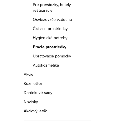
a
Pre prevádzky, hotely,
reštaurácie
n
Osviežovače vzduchu
e
Čistiace prostriedky
l
Hygienické potreby
Pracie prostriedky
Upratovacie pomôcky
Autokozmetika
Akcie
Kozmetika
Darčekové sady
Novinky
Akciový leták