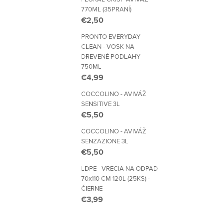
770ML (35PRANÍ)
€2,50
PRONTO EVERYDAY
CLEAN - VOSK NA
DREVENÉ PODLAHY
750ML
€4,99
COCCOLINO - AVIVÁŽ
SENSITIVE 3L
€5,50
COCCOLINO - AVIVÁŽ
SENZAZIONE 3L
€5,50
LDPE - VRECIA NA ODPAD
70x110 CM 120L (25KS) -
ČIERNE
€3,99