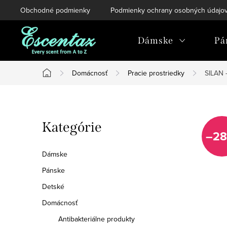
Prejsť
Obchodné podmienky
Podmienky ochrany osobných údajo
na
obsah
Dámske
Pá
Domácnosť
Pracie prostriedky
SILAN
Domov
B
Preskočiť
Kategórie
o
–28
kategórie
č
Dámske
n
Pánske
Detské
ý
Domácnosť
p
Antibakteriálne produkty