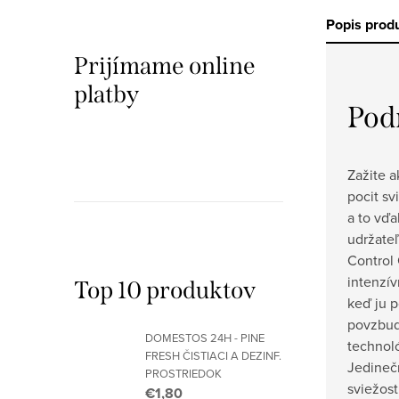
Popis prod
Prijímame online
platby
Pod
Zažite a
pocit sv
a to vďa
udržateľ
Control
intenzív
Top 10 produktov
keď ju p
povzbud
DOMESTOS 24H - PINE
technol
FRESH ČISTIACI A DEZINF.
Jedineč
PROSTRIEDOK
sviežosti
€1,80