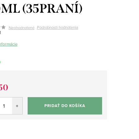
0ML (35PRANÍ)
Podrobnosti hodnotenia
Neohodnotené
1
informácie
m
50
tková
PRIDAŤ DO KOŠÍKA