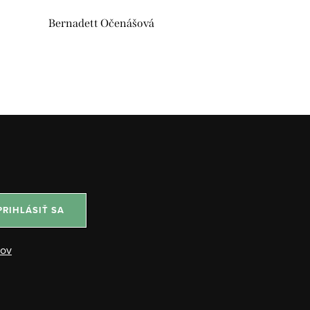
Bernadett Očenášová
PRIHLÁSIŤ SA
jov