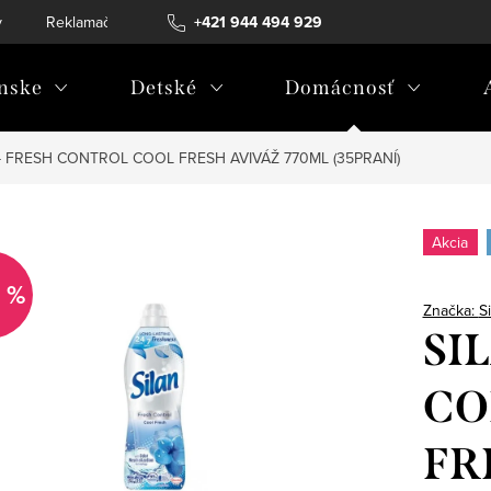
v
Reklamačný poriadok
+421 944 494 929
Reklamačný formulár
Doprava a 
nske
Detské
Domácnosť
 - FRESH CONTROL COOL FRESH AVIVÁŽ 770ML (35PRANÍ)
Akcia
 %
Značka:
S
SI
CO
FR