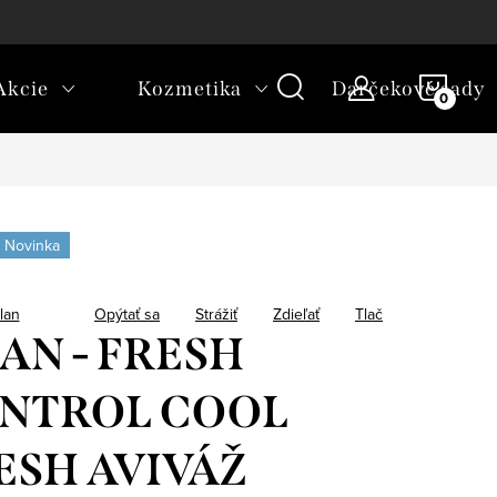
platba
NÁKU
Akcie
Kozmetika
Darčekové sady
KOŠÍ
Novinka
ilan
Opýtať sa
Strážiť
Zdieľať
Tlač
LAN - FRESH
NTROL COOL
ESH AVIVÁŽ