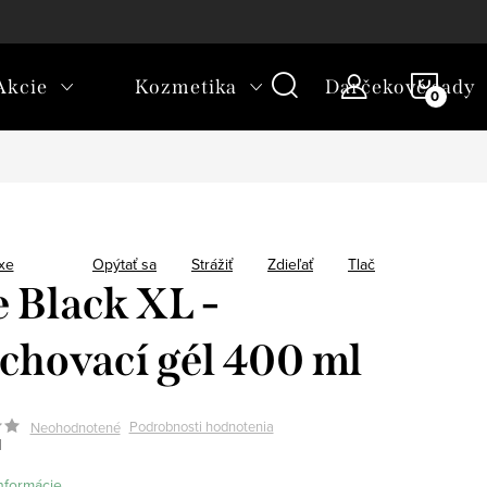
platba
NÁKU
Akcie
Kozmetika
Darčekové sady
KOŠÍ
xe
Opýtať sa
Strážiť
Zdieľať
Tlač
 Black XL -
chovací gél 400 ml
Podrobnosti hodnotenia
Neohodnotené
1
informácie