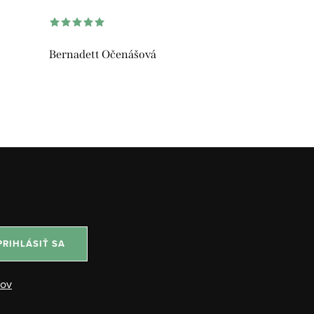
Bernadett Očenášová
PRIHLÁSIŤ SA
jov