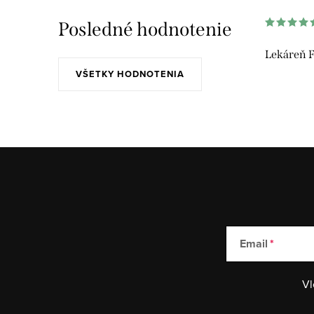
Posledné hodnotenie
Lekáreň F
VŠETKY HODNOTENIA
Email
Vl