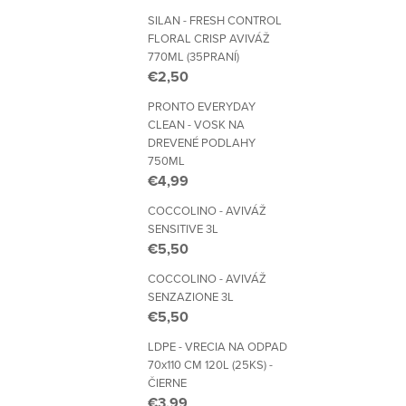
SILAN - FRESH CONTROL
FLORAL CRISP AVIVÁŽ
770ML (35PRANÍ)
€2,50
PRONTO EVERYDAY
CLEAN - VOSK NA
DREVENÉ PODLAHY
750ML
€4,99
COCCOLINO - AVIVÁŽ
SENSITIVE 3L
€5,50
COCCOLINO - AVIVÁŽ
SENZAZIONE 3L
€5,50
LDPE - VRECIA NA ODPAD
70x110 CM 120L (25KS) -
ČIERNE
€3,99