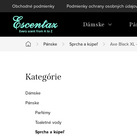
Prejsť
Obchodné podmienky
Podmienky ochrany osobných údajo
na
obsah
Dámske
Pá
Pánske
Sprcha a kúpeľ
Axe Black XL 
Domov
B
Preskočiť
Kategórie
o
kategórie
č
Dámske
n
Pánske
Parfémy
ý
Toaletné vody
p
Sprcha a kúpeľ