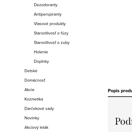
a
Dezodoranty
n
Antiperspiranty
e
Vlasové produkty
Starostlivosť o fúzy
l
Starostlivosť o zuby
Holenie
Doplnky
Detské
Domácnosť
Akcie
Popis prod
Kozmetika
Darčekové sady
Novinky
Pod
Akciový leták