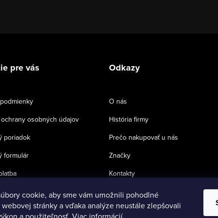
ie pre vás
Odkazy
podmienky
O nás
ochrany osobných údajov
História firmy
 poriadok
Prečo nakupovať u nás
 formulár
Značky
platba
Kontakty
úbory cookie, aby sme vám umožnili pohodlné
 webovej stránky a vďaka analýze neustále zlepšovali
 výkon a použiteľnosť.
Viac informácií