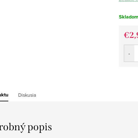
Sklado
€2,
Jedno
cena:
uktu
Diskusia
robný popis