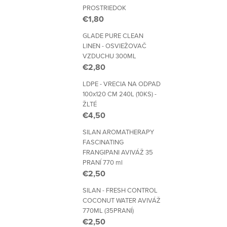
PROSTRIEDOK
€1,80
GLADE PURE CLEAN
LINEN - OSVIEŽOVAČ
VZDUCHU 300ML
€2,80
LDPE - VRECIA NA ODPAD
100x120 CM 240L (10KS) -
ŽLTÉ
€4,50
SILAN AROMATHERAPY
FASCINATING
FRANGIPANI AVIVÁŽ 35
PRANÍ 770 ml
€2,50
SILAN - FRESH CONTROL
COCONUT WATER AVIVÁŽ
770ML (35PRANÍ)
€2,50