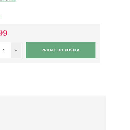
m
99
tková
PRIDAŤ DO KOŠÍKA