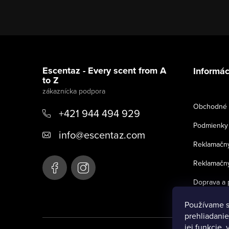
Z
á
Escentaz - Every scent from A
Informác
to Z
p
ä
Obchodné 
+421 944 494 929
t
Podmienky 
info
@
escentaz.com
i
Reklamačný
e
Reklamačný
Doprava a 
Používame s
prehliadanie
jej funkcie,