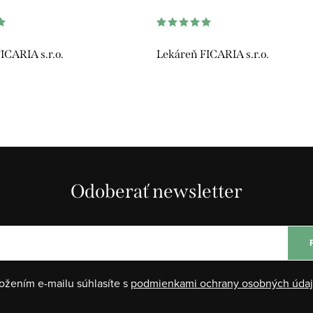
ICARIA s.r.o.
Lekáreň FICARIA s.r.o.
Odoberať newsletter
ožením e-mailu súhlasíte s
podmienkami ochrany osobných úda