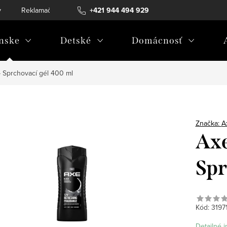
v
Reklamačný poriadok
+421 944 494 929
Reklamačný formulár
Doprava a 
nske
Detské
Domácnosť
- Sprchovací gél 400 ml
Značka:
A
Axe
Spr
Kód:
3197
Detailné 