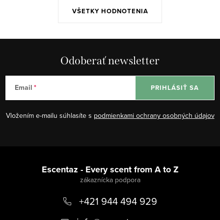
VŠETKY HODNOTENIA
Odoberať newsletter
Email
PRIHLÁSIŤ SA
Vložením e-mailu súhlasíte s
podmienkami ochrany osobných údajov
Z
á
Escentaz - Every scent from A to Z
p
+421 944 494 929
ä
t