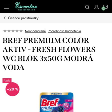
Prejsť
N
na
obsah
Čistiace prostriedky
K
Podrobnosti hodnotenia
Neohodnotené
BREF PREMIUM COLOR
AKTIV - FRESH FLOWERS
WC BLOK 3x50G MODRÁ
VODA
Akcia
–29 %