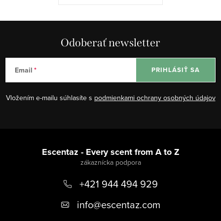
Odoberať newsletter
Email
PRIHLÁSIŤ SA
Vložením e-mailu súhlasíte s
podmienkami ochrany osobných údajov
Z
á
Escentaz - Every scent from A to Z
p
+421 944 494 929
ä
t
info
@
escentaz.com
i