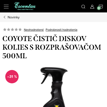
Prejsť
N
na
obsah
Novinky
K
Podrobnosti hodnotenia
Neohodnotené
COYOTE ČISTIČ DISKOV
KOLIES S ROZPRAŠOVAČOM
500ML
–31 %