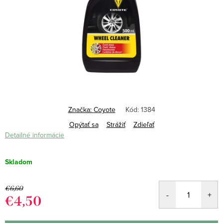
Značka:
Coyote
Kód:
1384
Opýtať sa
Strážiť
Zdieľať
Detailné informácie
Skladom
€6,60
€4,50
Jednotková