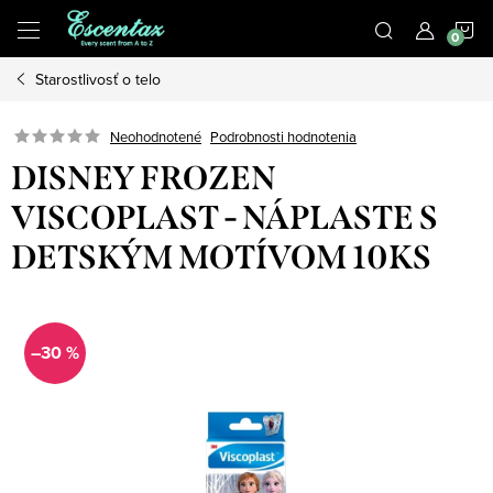
Prejsť
N
na
obsah
Starostlivosť o telo
K
Podrobnosti hodnotenia
Neohodnotené
DISNEY FROZEN
VISCOPLAST - NÁPLASTE S
DETSKÝM MOTÍVOM 10KS
–30 %