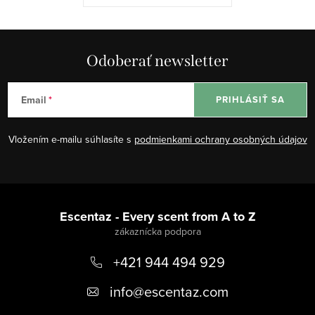
Odoberať newsletter
Email
PRIHLÁSIŤ SA
Vložením e-mailu súhlasíte s
podmienkami ochrany osobných údajov
Z
á
Escentaz - Every scent from A to Z
p
+421 944 494 929
ä
t
info
@
escentaz.com
i