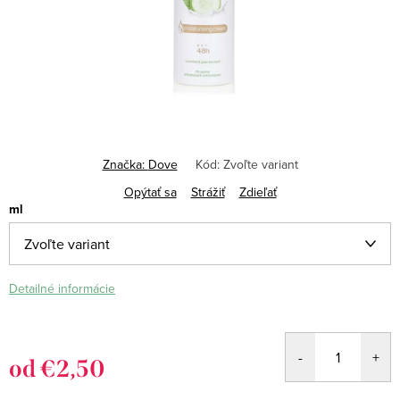
Značka:
Dove
Kód:
Zvoľte variant
Opýtať sa
Strážiť
Zdieľať
ml
Detailné informácie
od
€2,50
Jednotková