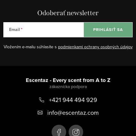
Odoberať newsletter
Email
PRIHLÁSIŤ SA
Vložením e-mailu súhlasíte s
podmienkami ochrany osobných údajov
Z
á
Escentaz - Every scent from A to Z
p
+421 944 494 929
ä
t
info
@
escentaz.com
i
e