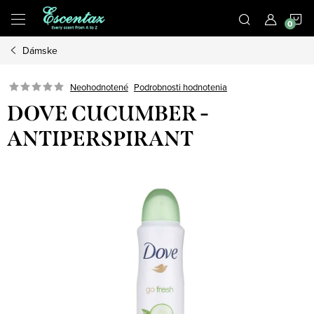
Prejsť
N
na
obsah
Dámske
K
Podrobnosti hodnotenia
Neohodnotené
DOVE CUCUMBER -
ANTIPERSPIRANT