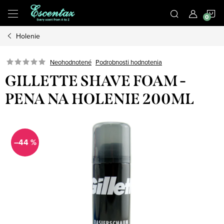
Prejsť
N
na
obsah
Holenie
K
Podrobnosti hodnotenia
Neohodnotené
GILLETTE SHAVE FOAM -
PENA NA HOLENIE 200ML
–44 %