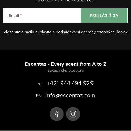
Email
PRIHLÁSIŤ SA
Vložením e-mailu súhlasíte s
podmienkami ochrany osobných údajov
Z
á
Escentaz - Every scent from A to Z
p
+421 944 494 929
ä
t
info
@
escentaz.com
i
e