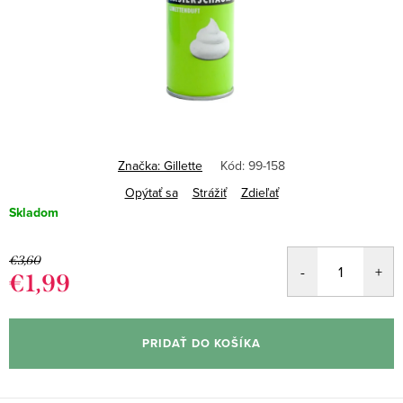
Značka:
Gillette
Kód:
99-158
Opýtať sa
Strážiť
Zdieľať
Skladom
€3,60
€1,99
Jednotková
cena:
PRIDAŤ DO KOŠÍKA