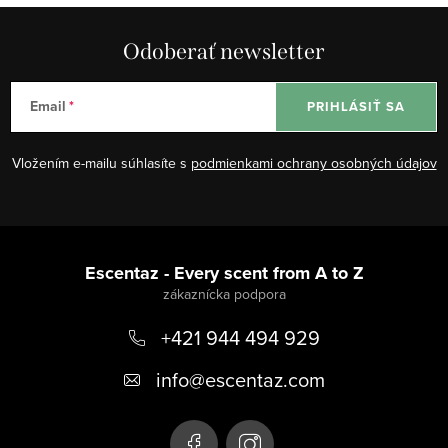
Odoberať newsletter
Email
PRIHLÁSIŤ SA
Vložením e-mailu súhlasíte s
podmienkami ochrany osobných údajov
Z
á
Escentaz - Every scent from A to Z
p
+421 944 494 929
ä
t
info
@
escentaz.com
i
e