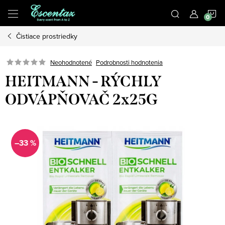
Prejsť
N
na
obsah
Čistiace prostriedky
K
Podrobnosti hodnotenia
Neohodnotené
HEITMANN - RÝCHLY
ODVÁPŇOVAČ 2x25G
–33 %