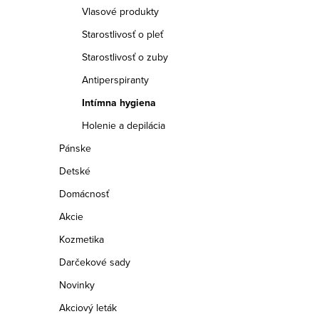
a
Vlasové produkty
n
Starostlivosť o pleť
e
Starostlivosť o zuby
Antiperspiranty
l
Intímna hygiena
Holenie a depilácia
Pánske
Detské
Domácnosť
Akcie
Kozmetika
Darčekové sady
Novinky
Akciový leták