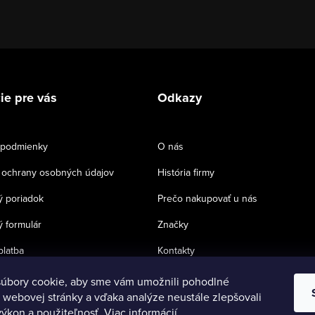
ie pre vás
Odkazy
podmienky
O nás
ochrany osobných údajov
História firmy
 poriadok
Prečo nakupovať u nás
 formulár
Značky
platba
Kontakty
úbory cookie, aby sme vám umožnili pohodlné
 webovej stránky a vďaka analýze neustále zlepšovali
 výkon a použiteľnosť.
Viac informácií