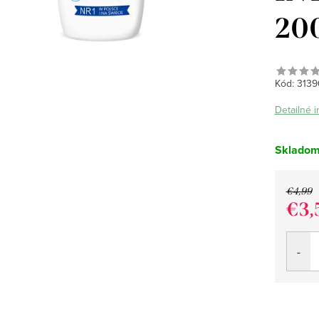
20
Kód:
3139
Detailné 
Sklado
€4,99
€3,
Jedno
cena: