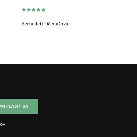
Bernadett Očenášová
PRIHLÁSIŤ SA
jov