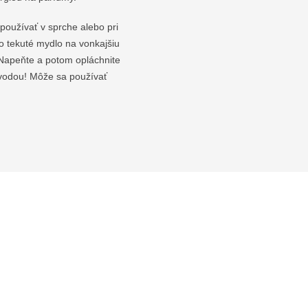
používať v sprche alebo pri
o tekuté mydlo na vonkajšiu
. Napeňte a potom opláchnite
vodou! Môže sa používať