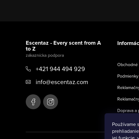
Z
á
Escentaz - Every scent from A
Informác
to Z
p
ä
Obchodné 
+421 944 494 929
t
Podmienky 
info
@
escentaz.com
i
Reklamačný
e
Reklamačný
Doprava a 
Používame s
prehliadanie
jej funkcie,