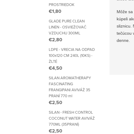
PROSTRIEDOK
€1,80
Môže sa 
kúpeli ak
GLADE PURE CLEAN
sliznicu
LINEN - OSVIEŽOVAČ
VZDUCHU 300ML
tečúcou 
€2,80
denne.
LDPE - VRECIA NA ODPAD
100x120 CM 240L (10KS) -
ŽLTÉ
€4,50
SILAN AROMATHERAPY
FASCINATING
FRANGIPANI AVIVÁŽ 35
PRANÍ 770 ml
€2,50
SILAN - FRESH CONTROL
COCONUT WATER AVIVÁŽ
770ML (35PRANÍ)
€2,50