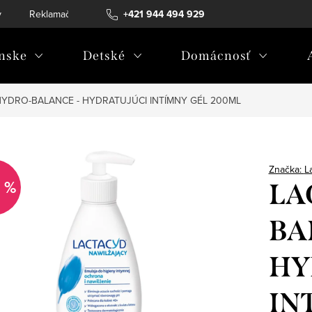
v
Reklamačný poriadok
+421 944 494 929
Reklamačný formulár
Doprava a 
nske
Detské
Domácnosť
YDRO-BALANCE - HYDRATUJÚCI INTÍMNY GÉL 200ML
Značka:
L
 %
LA
BA
HY
IN