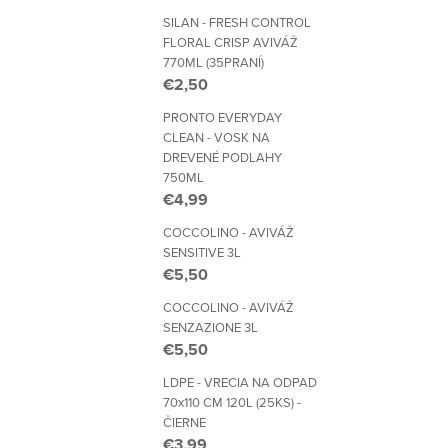
SILAN - FRESH CONTROL
FLORAL CRISP AVIVÁŽ
770ML (35PRANÍ)
€2,50
PRONTO EVERYDAY
CLEAN - VOSK NA
DREVENÉ PODLAHY
750ML
€4,99
COCCOLINO - AVIVÁŽ
SENSITIVE 3L
€5,50
COCCOLINO - AVIVÁŽ
SENZAZIONE 3L
€5,50
LDPE - VRECIA NA ODPAD
70x110 CM 120L (25KS) -
ČIERNE
€3,99