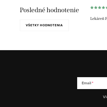
Posledné hodnotenie
Lekáreň F
VŠETKY HODNOTENIA
Email
Vl