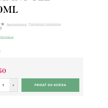
0ML
Podrobnosti hodnotenia
Neohodnotené
0
informácie
m
50
tková
PRIDAŤ DO KOŠÍKA