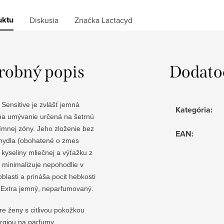
uktu
Diskusia
Značka
Lactacyd
robný popis
Dodato
Sensitive je zvlášť jemná
Kategória
:
na umývanie určená na šetrnú
tímnej zóny. Jeho zloženie bez
EAN
:
ydla (obohatené o zmes
 kyseliny mliečnej a výťažku z
 minimalizuje nepohodlie v
oblasti a prináša pocit hebkosti
y. Extra jemný, neparfumovaný.
re ženy s citlivou pokožkou
ergiou na parfumy.