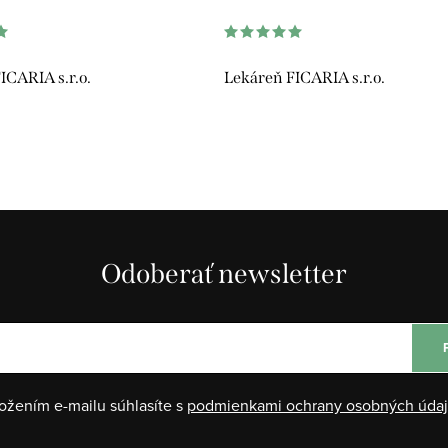
ICARIA s.r.o.
Lekáreň FICARIA s.r.o.
Odoberať newsletter
ožením e-mailu súhlasíte s
podmienkami ochrany osobných úda