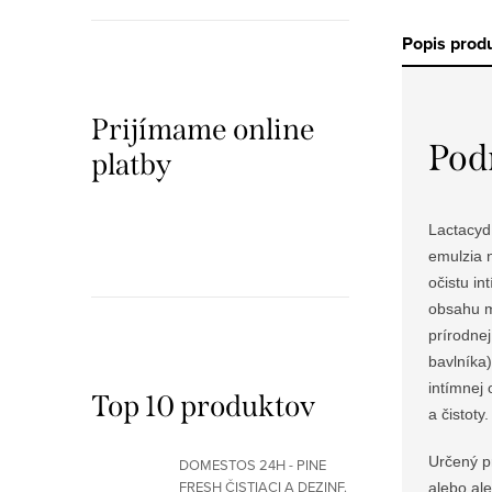
Popis prod
Prijímame online
Pod
platby
Lactacyd 
emulzia 
očistu in
obsahu m
prírodnej
bavlníka)
intímnej 
Top 10 produktov
a čistot
Určený p
DOMESTOS 24H - PINE
FRESH ČISTIACI A DEZINF.
alebo al