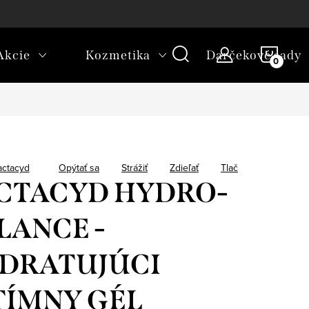
platba
NÁKU
Akcie
Kozmetika
Darčekové sady
KOŠÍ
actacyd
Opýtať sa
Strážiť
Zdieľať
Tlač
CTACYD HYDRO-
LANCE -
DRATUJÚCI
TÍMNY GÉL