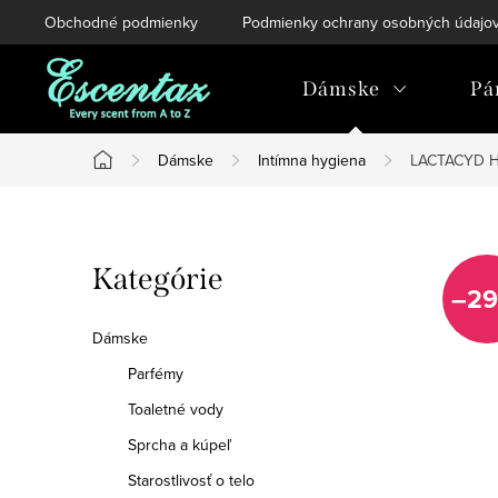
Prejsť
Obchodné podmienky
Podmienky ochrany osobných údajo
na
obsah
Dámske
Pá
Dámske
Intímna hygiena
LACTACYD H
Domov
B
Preskočiť
Kategórie
o
–29
kategórie
č
Dámske
n
Parfémy
Toaletné vody
ý
Sprcha a kúpeľ
p
Starostlivosť o telo