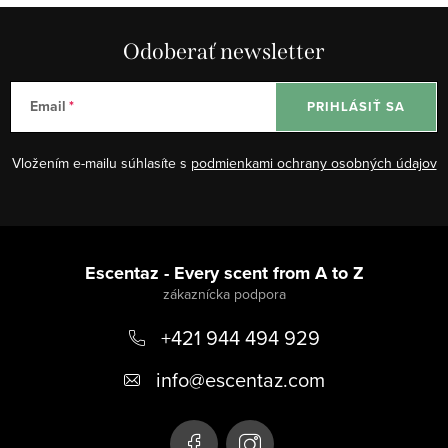
Odoberať newsletter
Email
PRIHLÁSIŤ SA
Vložením e-mailu súhlasíte s
podmienkami ochrany osobných údajov
Z
á
Escentaz - Every scent from A to Z
p
+421 944 494 929
ä
t
info
@
escentaz.com
i
e