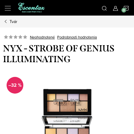
Prejsť
N
na
obsah
Tvár
K
Podrobnosti hodnotenia
Neohodnotené
NYX - STROBE OF GENIUS
ILLUMINATING
–32 %