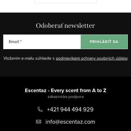
Odoberať newsletter
Email
PRIHLÁSIŤ SA
Vložením e-mailu súhlasíte s
podmienkami ochrany osobných údajov
Z
á
Escentaz - Every scent from A to Z
p
+421 944 494 929
ä
t
info
@
escentaz.com
i