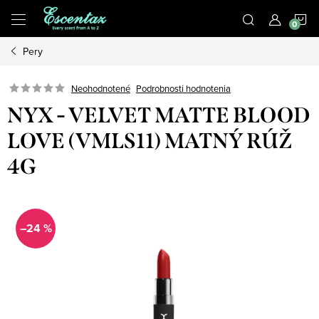
Prejsť
N
na
obsah
Pery
K
Podrobnosti hodnotenia
Neohodnotené
NYX - VELVET MATTE BLOOD
LOVE (VMLS11) MATNÝ RÚŽ
4G
–24 %