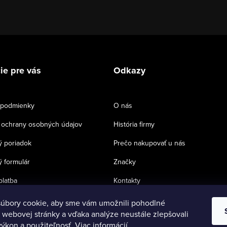
ie pre vás
Odkazy
podmienky
O nás
ochrany osobných údajov
História firmy
 poriadok
Prečo nakupovať u nás
 formulár
Značky
platba
Kontakty
úbory cookie, aby sme vám umožnili pohodlné
 webovej stránky a vďaka analýze neustále zlepšovali
 výkon a použiteľnosť.
Viac informácií