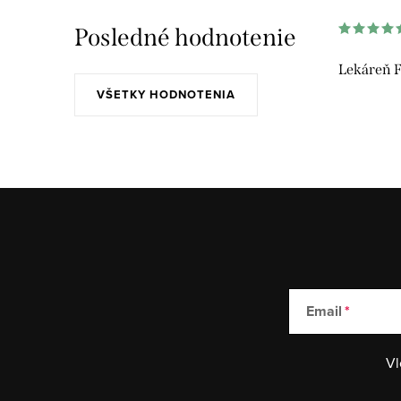
Posledné hodnotenie
Lekáreň F
VŠETKY HODNOTENIA
Email
Vl