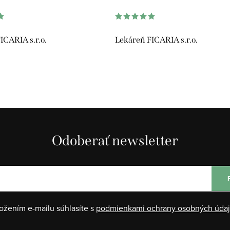
ICARIA s.r.o.
Lekáreň FICARIA s.r.o.
Odoberať newsletter
ožením e-mailu súhlasíte s
podmienkami ochrany osobných úda