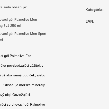
á sada obsahuje:
Kategória
:
ovací gél Palmolive Men
EAN
:
ng 3v1 250 ml
ovací gél Palmolive Men Sport
ml
cí gél Palmolive For
úka povzbudzujúci zážitok v
i už ako ranný budíček, alebo
ní.
Obsahuje morské minerály,
vý olej. Osviežujúci.
zujúci sprchovací gél Palmolive