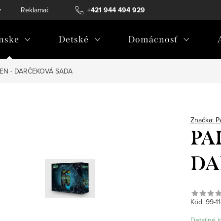
v
Reklamačný poriadok
+421 944 494 929
Reklamačný formulár
Doprava a 
nske
Detské
Domácnosť
EN - DARČEKOVÁ SADA
Značka:
P
PA
DA
Kód:
99-1
Detailné 