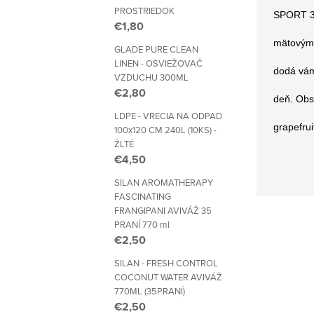
PROSTRIEDOK
SPORT 3 
€1,80
mätovým 
GLADE PURE CLEAN
LINEN - OSVIEŽOVAČ
dodá vám
VZDUCHU 300ML
€2,80
deň.
Obs
LDPE - VRECIA NA ODPAD
grapefrui
100x120 CM 240L (10KS) -
ŽLTÉ
€4,50
SILAN AROMATHERAPY
FASCINATING
FRANGIPANI AVIVÁŽ 35
PRANÍ 770 ml
€2,50
SILAN - FRESH CONTROL
COCONUT WATER AVIVÁŽ
770ML (35PRANÍ)
€2,50