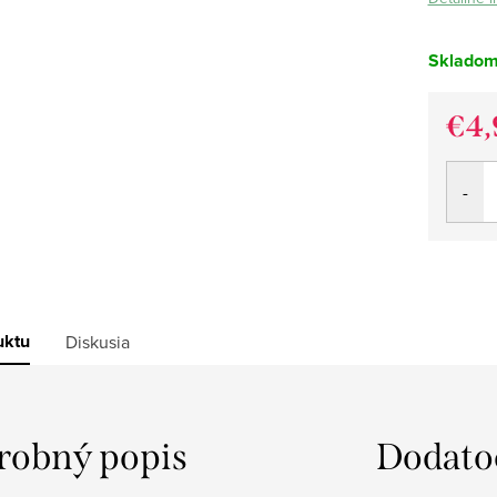
Sklado
€4,
Jedno
cena:
uktu
Diskusia
robný popis
Dodato