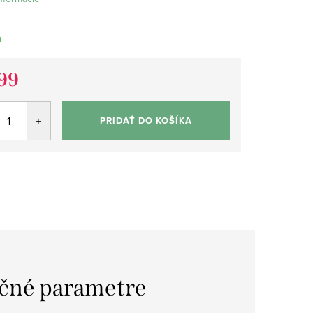
m
99
tková
PRIDAŤ DO KOŠÍKA
čné parametre