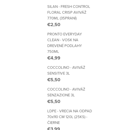
SILAN - FRESH CONTROL
FLORAL CRISP AVIVÁŽ
770ML (35PRANÍ)
€2,50
PRONTO EVERYDAY
CLEAN - VOSK NA
DREVENÉ PODLAHY
750ML
€4,99
COCCOLINO - AVIVÁŽ
SENSITIVE 3L
€5,50
COCCOLINO - AVIVÁŽ
SENZAZIONE 3L
€5,50
LDPE - VRECIA NA ODPAD
70x110 CM 120L (25KS) -
ČIERNE
€3,99