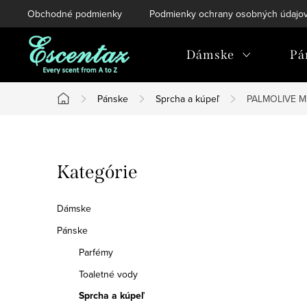
Prejsť
Obchodné podmienky
Podmienky ochrany osobných údajo
na
obsah
Dámske
Pá
Pánske
Sprcha a kúpeľ
PALMOLIVE M
Domov
B
Preskočiť
Kategórie
o
kategórie
č
Dámske
n
Pánske
Parfémy
ý
Toaletné vody
p
Sprcha a kúpeľ