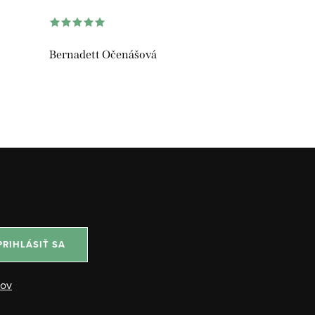
Bernadett Očenášová
PRIHLÁSIŤ SA
jov