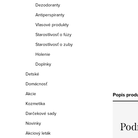
a
Dezodoranty
n
Antiperspiranty
e
Vlasové produkty
Starostlivosť o fúzy
l
Starostlivosť o zuby
Holenie
Doplnky
Detské
Domácnosť
Akcie
Popis prod
Kozmetika
Darčekové sady
Novinky
Pod
Akciový leták