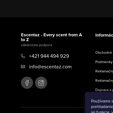
Z
á
Escentaz - Every scent from A
Informác
to Z
p
ä
Obchodné 
+421 944 494 929
t
Podmienky 
info
@
escentaz.com
i
Reklamačný
e
Reklamačný
Doprava a 
Používame s
prehliadanie
jej funkcie,