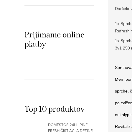
Darčekov
1x Sprch
Refreshi
Prijímame online
1x Sprch
platby
3v1 250 
Sprchova
Men
pon
sprche, č
po cviče
Top 10 produktov
eukalypto
DOMESTOS 24H - PINE
R
evitali
FRESH ČISTIACI A DEZINF.