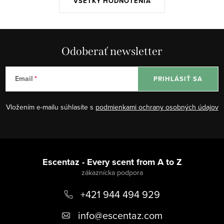
VŠETKY HODNOTENIA
Odoberať newsletter
Email
PRIHLÁSIŤ SA
Vložením e-mailu súhlasíte s
podmienkami ochrany osobných údajov
Z
á
Escentaz - Every scent from A to Z
p
+421 944 494 929
ä
t
info
@
escentaz.com