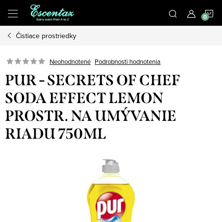
Prejsť
N
na
obsah
Čistiace prostriedky
K
Podrobnosti hodnotenia
Neohodnotené
PUR - SECRETS OF CHEF
SODA EFFECT LEMON
PROSTR. NA UMÝVANIE
RIADU 750ML