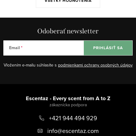
VŠETKY HODNOTENIA
Odoberať newsletter
Email
PRIHLÁSIŤ SA
Vložením e-mailu súhlasíte s
podmienkami ochrany osobných údajov
Z
á
Escentaz - Every scent from A to Z
p
+421 944 494 929
ä
t
info
@
escentaz.com