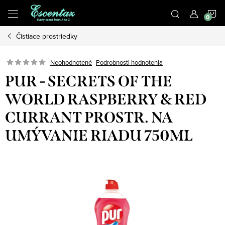
Prejsť
N
na
obsah
Čistiace prostriedky
K
Podrobnosti hodnotenia
Neohodnotené
PUR - SECRETS OF THE
WORLD RASPBERRY & RED
CURRANT PROSTR. NA
UMÝVANIE RIADU 750ML