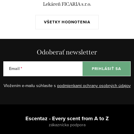
Lekáreň FICARIA s.r.o.
VŠETKY HODNOTENIA
Odoberať newsletter
Email
PRIHLÁSIŤ SA
Vložením e-mailu súhlasíte s
podmienkami ochrany osobných údajov
Z
á
Escentaz - Every scent from A to Z
p