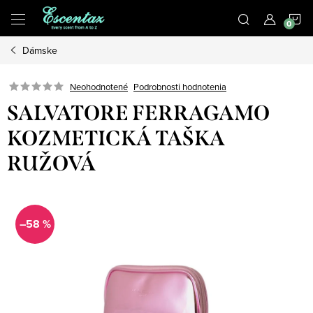
Prejsť
N
na
obsah
Dámske
K
Podrobnosti hodnotenia
Neohodnotené
SALVATORE FERRAGAMO
KOZMETICKÁ TAŠKA
RUŽOVÁ
–58 %