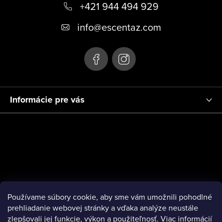
+421 944 494 929
ä
t
info
@
escentaz.com
i
e
Informácie pre vás
Používame súbory cookie, aby sme vám umožnili pohodlné
prehliadanie webovej stránky a vďaka analýze neustále
zlepšovali jej funkcie, výkon a použiteľnosť.
Viac informácií