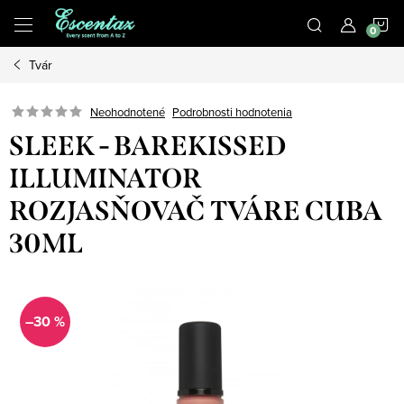
Prejsť
N
na
obsah
Tvár
K
Podrobnosti hodnotenia
Neohodnotené
SLEEK - BAREKISSED
ILLUMINATOR
ROZJASŇOVAČ TVÁRE CUBA
30ML
–30 %