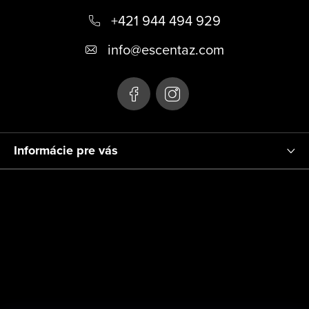
+421 944 494 929
ä
t
info
@
escentaz.com
i
e
Informácie pre vás