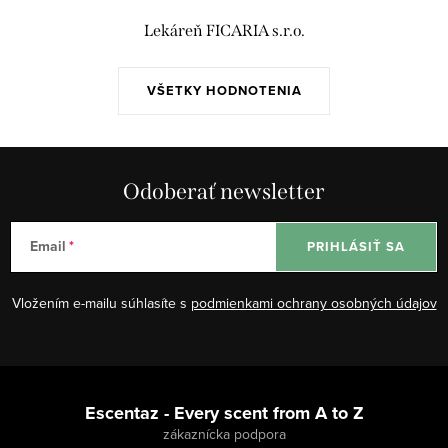
Lekáreň FICARIA s.r.o.
VŠETKY HODNOTENIA
Odoberať newsletter
Email
PRIHLÁSIŤ SA
Vložením e-mailu súhlasíte s
podmienkami ochrany osobných údajov
Z
á
Escentaz - Every scent from A to Z
p