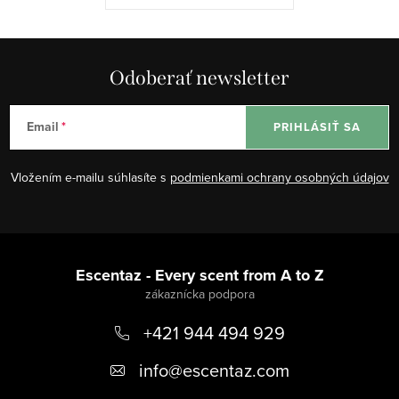
Odoberať newsletter
Email
PRIHLÁSIŤ SA
Vložením e-mailu súhlasíte s
podmienkami ochrany osobných údajov
Z
á
Escentaz - Every scent from A to Z
p
+421 944 494 929
ä
t
info
@
escentaz.com
i