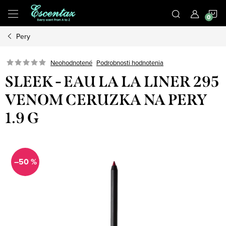
Prejsť
N
na
obsah
Pery
K
Podrobnosti hodnotenia
Neohodnotené
SLEEK - EAU LA LA LINER 295
VENOM CERUZKA NA PERY
1.9 G
–50 %