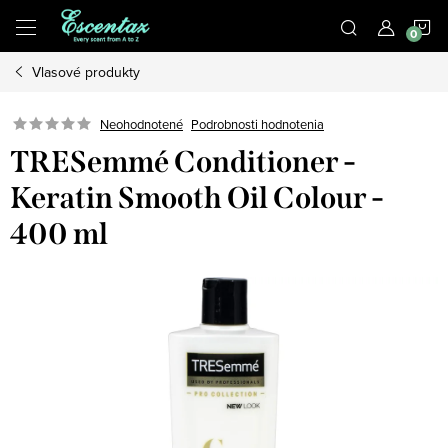
Prejsť
N
na
obsah
Vlasové produkty
K
Podrobnosti hodnotenia
Neohodnotené
TRESemmé Conditioner -
Keratin Smooth Oil Colour -
400 ml