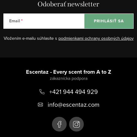
Odoberať newsletter
Email
PRIHLÁSIŤ SA
Vložením e-mailu súhlasíte s
podmienkami ochrany osobných údajov
Z
á
Escentaz - Every scent from A to Z
p
+421 944 494 929
ä
t
info
@
escentaz.com
i
e