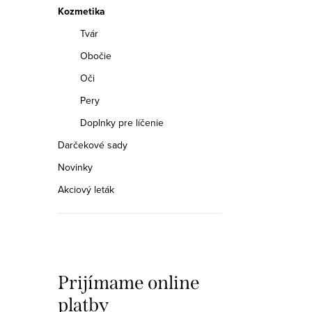
a
Kozmetika
n
Tvár
e
Obočie
Oči
l
Pery
Doplnky pre líčenie
Darčekové sady
Novinky
Akciový leták
Prijímame online
platby