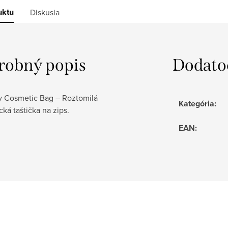
uktu
Diskusia
robný popis
Dodato
y Cosmetic Bag – Roztomilá
Kategória
:
ká taštička na zips.
EAN
: