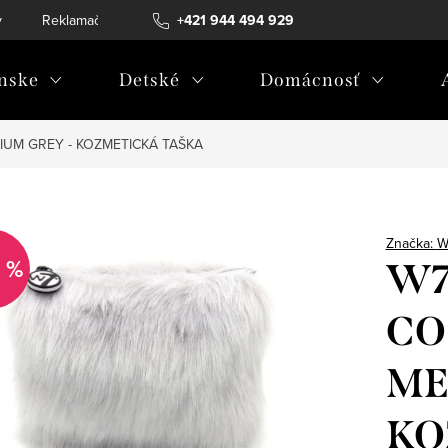
v
Reklamačný poriadok
+421 944 494 929
Reklamačný formulár
Doprava a 
nske
Detské
Domácnosť
UM GREY - KOZMETICKÁ TAŠKA
Značka:
W
 %
W7
CO
ME
KO