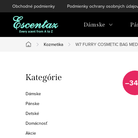
Prejsť
Obchodné podmienky
Podmienky ochrany osobných údajo
na
obsah
Dámske
Pá
Kozmetika
W7 FURRY COSMETIC BAG MEDI
Domov
B
Preskočiť
Kategórie
o
–34
kategórie
č
Dámske
n
Pánske
Detské
ý
Domácnosť
p
Akcie