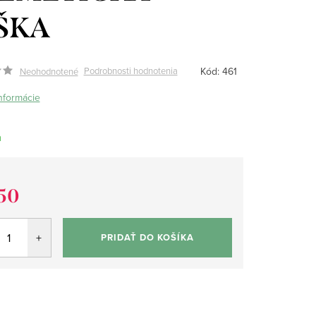
ŠKA
Kód:
461
Podrobnosti hodnotenia
Neohodnotené
informácie
m
50
tková
PRIDAŤ DO KOŠÍKA