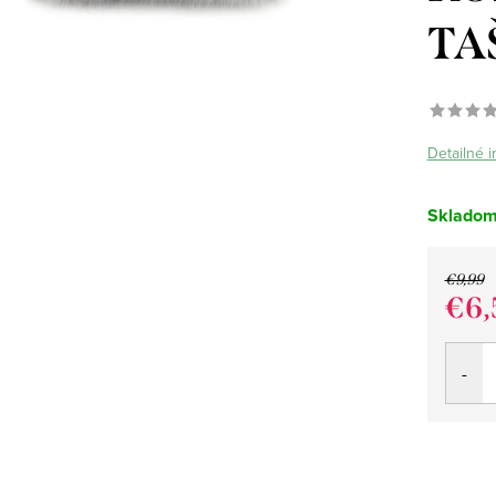
TA
Detailné 
Sklado
€9,99
€6,
Jedno
cena: