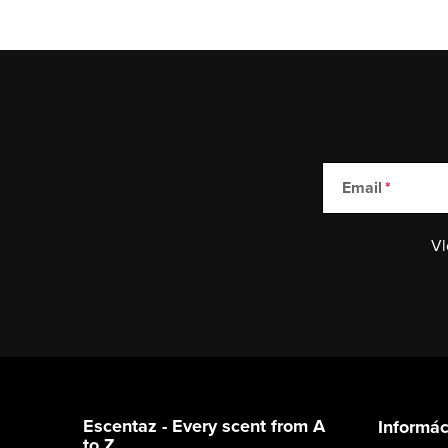
Email
Vl
Z
á
Escentaz - Every scent from A
Informác
to Z