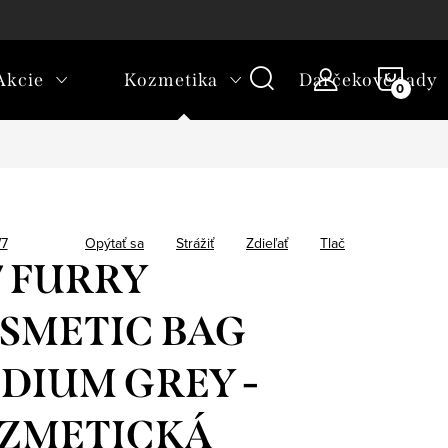
platba
NÁKU
Akcie
Kozmetika
Darčekové sady
KOŠÍ
7
Opýtať sa
Strážiť
Zdieľať
Tlač
 FURRY
SMETIC BAG
DIUM GREY -
ZMETICKÁ