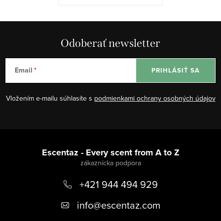
Odoberať newsletter
Email
PRIHLÁSIŤ SA
Vložením e-mailu súhlasíte s
podmienkami ochrany osobných údajov
Z
á
Escentaz - Every scent from A to Z
p
+421 944 494 929
ä
t
info
@
escentaz.com
i