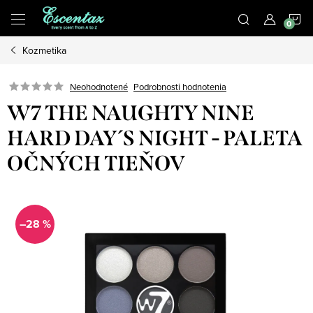
Prejsť
N
na
obsah
Kozmetika
K
Podrobnosti hodnotenia
Neohodnotené
W7 THE NAUGHTY NINE
HARD DAY´S NIGHT - PALETA
OČNÝCH TIEŇOV
–28 %