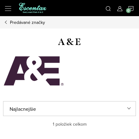
Prejsť
N
na
obsah
Predávané značky
K
A & E
R
Najlacnejšie
a
Najdrahšie
1
položiek celkom
d
e
Najpredávanejšie