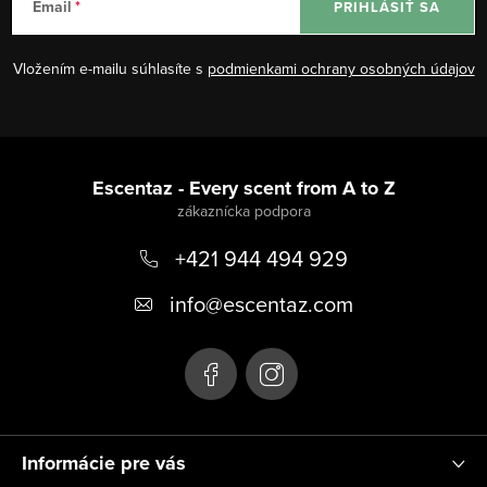
Email
PRIHLÁSIŤ SA
p
i
Vložením e-mailu súhlasíte s
podmienkami ochrany osobných údajov
s
u
Z
á
Escentaz - Every scent from A to Z
p
+421 944 494 929
ä
t
info
@
escentaz.com
i
e
Informácie pre vás