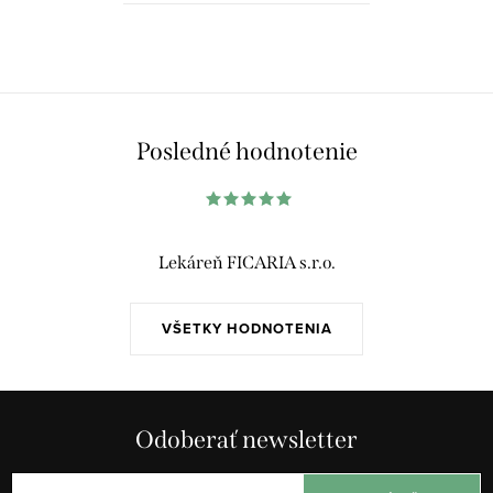
O
v
l
á
Posledné hodnotenie
d
a
c
i
Lekáreň FICARIA s.r.o.
e
p
VŠETKY HODNOTENIA
r
v
k
y
Odoberať newsletter
v
ý