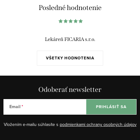
á
Posledné hodnotenie
d
a
c
i
Lekáreň FICARIA s.r.o.
e
p
VŠETKY HODNOTENIA
r
v
k
y
Odoberať newsletter
v
ý
Email
PRIHLÁSIŤ SA
p
i
Vložením e-mailu súhlasíte s
podmienkami ochrany osobných údajov
s
u