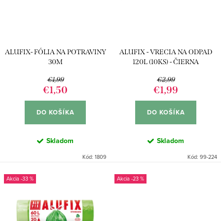
p
s
r
p
o
r
d
ALUFIX- FÓLIA NA POTRAVINY
ALUFIX - VRECIA NA ODPAD
o
u
30M
120L (10KS) - ČIERNA
d
k
€1,99
€2,99
u
€1,50
€1,99
t
k
o
DO KOŠÍKA
DO KOŠÍKA
t
v
o
Skladom
Skladom
v
Kód:
1809
Kód:
99-224
-33 %
-23 %