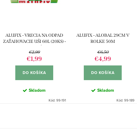
ALUFIX - VRECIA NA ODPAD
ALUFIX - ALOBAL 29CM V
ZAŤAHOVACIE UŠI 60L (20KS) -
ROLKE 50M
ZELENÁ
€2,99
€6,50
€1,99
€4,99
DO KOŠÍKA
DO KOŠÍKA
Skladom
Skladom
Kód:
99-191
Kód:
99-189
O
v
l