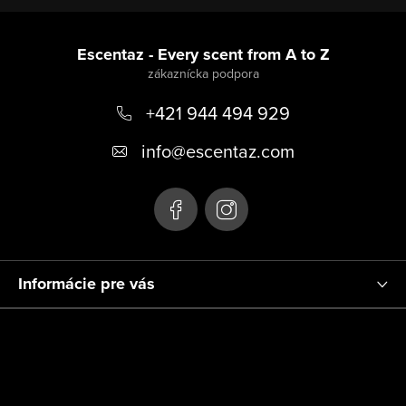
Z
á
Escentaz - Every scent from A to Z
p
+421 944 494 929
ä
t
info
@
escentaz.com
i
e
Informácie pre vás