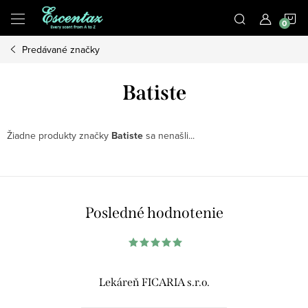
Prejsť
N
na
obsah
Predávané značky
K
Batiste
Žiadne produkty značky
Batiste
sa nenašli...
Posledné hodnotenie
Lekáreň FICARIA s.r.o.