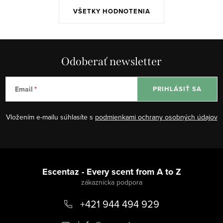
VŠETKY HODNOTENIA
Odoberať newsletter
Email
PRIHLÁSIŤ SA
Vložením e-mailu súhlasíte s
podmienkami ochrany osobných údajov
Z
á
Escentaz - Every scent from A to Z
p
+421 944 494 929
ä
t