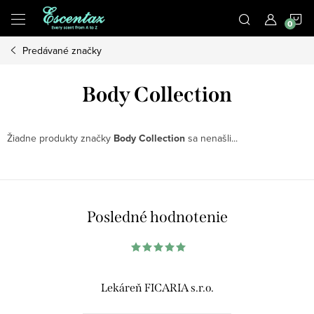
Prejsť
N
na
obsah
Predávané značky
K
Body Collection
Žiadne produkty značky
Body Collection
sa nenašli...
Posledné hodnotenie
Lekáreň FICARIA s.r.o.