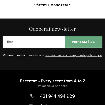
VŠETKY HODNOTENIA
Odoberať newsletter
Email
PRIHLÁSIŤ SA
Vložením e-mailu súhlasíte s
podmienkami ochrany osobných údajov
Z
á
Escentaz - Every scent from A to Z
p
+421 944 494 929
ä
t