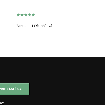
Bernadett Očenášová
PRIHLÁSIŤ SA
jov