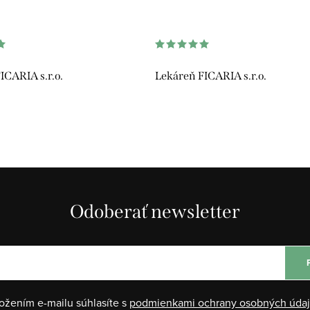
ICARIA s.r.o.
Lekáreň FICARIA s.r.o.
Odoberať newsletter
ožením e-mailu súhlasíte s
podmienkami ochrany osobných úda