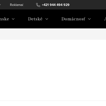
v
Reklamačný poriadok
+421 944 494 929
Reklamačný formulár
Doprava a 
nske
Detské
Domácnosť