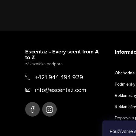
Z
á
Escentaz - Every scent from A
Informác
to Z
p
ä
Obchodné 
+421 944 494 929
t
Podmienky 
info
@
escentaz.com
i
Reklamačný
e
Reklamačný
Doprava a 
Používame s