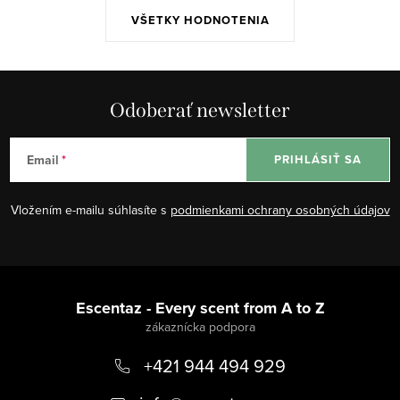
VŠETKY HODNOTENIA
Odoberať newsletter
Email
PRIHLÁSIŤ SA
Vložením e-mailu súhlasíte s
podmienkami ochrany osobných údajov
Z
á
Escentaz - Every scent from A to Z
p
+421 944 494 929
ä
t