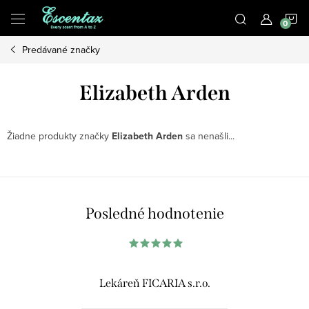
Prejsť
N
na
obsah
Predávané značky
K
Elizabeth Arden
Žiadne produkty značky
Elizabeth Arden
sa nenašli...
Posledné hodnotenie
Lekáreň FICARIA s.r.o.