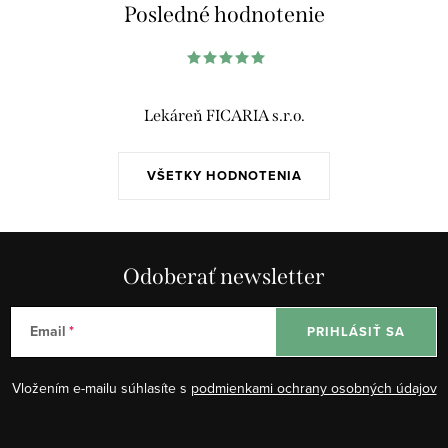
á
Posledné hodnotenie
d
a
c
i
Lekáreň FICARIA s.r.o.
e
p
VŠETKY HODNOTENIA
r
v
k
y
Odoberať newsletter
v
ý
Email
PRIHLÁSIŤ SA
p
i
Vložením e-mailu súhlasíte s
podmienkami ochrany osobných údajov
s
u