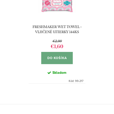
p
s
r
p
o
r
d
FRESHMAKER WET TOWEL -
o
u
VLHČENÉ UTIERKY 144KS
d
VINTAGE
k
€2,99
u
€1,60
t
k
o
DO KOŠÍKA
t
v
o
Skladom
v
Kód:
99-217
O
v
l