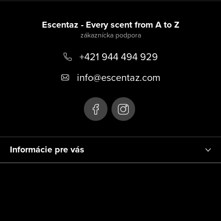
Z
á
Escentaz - Every scent from A to Z
p
+421 944 494 929
ä
t
info
@
escentaz.com
i
e
Informácie pre vás