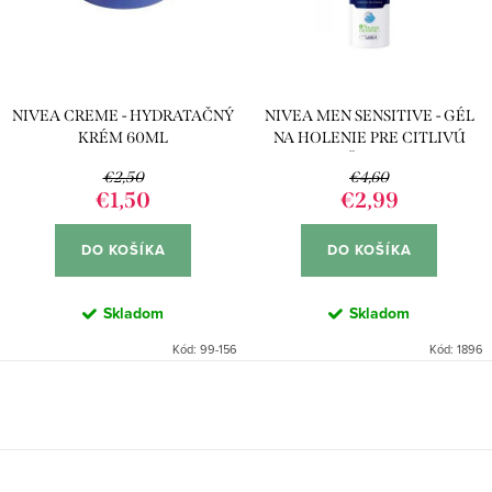
p
s
r
p
o
r
d
NIVEA CREME - HYDRATAČNÝ
NIVEA MEN SENSITIVE - GÉL
o
u
KRÉM 60ML
NA HOLENIE PRE CITLIVÚ
d
POKOŽKU 200ML
k
€2,50
€4,60
u
€1,50
€2,99
t
k
o
DO KOŠÍKA
DO KOŠÍKA
t
v
o
Skladom
Skladom
v
Kód:
99-156
Kód:
1896
O
v
l