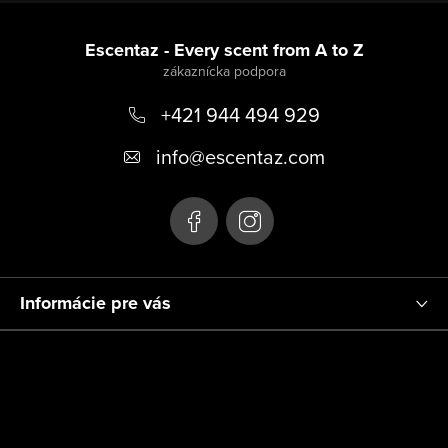
Z
á
Escentaz - Every scent from A to Z
p
+421 944 494 929
ä
t
info
@
escentaz.com
i
e
Informácie pre vás