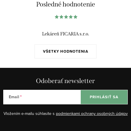
á
Posledné hodnotenie
d
a
c
i
Lekáreň FICARIA s.r.o.
e
p
VŠETKY HODNOTENIA
r
v
k
y
Odoberať newsletter
v
ý
Email
PRIHLÁSIŤ SA
p
i
Vložením e-mailu súhlasíte s
podmienkami ochrany osobných údajov
s
u