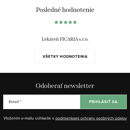
á
Posledné hodnotenie
d
a
c
i
Lekáreň FICARIA s.r.o.
e
p
VŠETKY HODNOTENIA
r
v
k
y
Odoberať newsletter
v
ý
Email
PRIHLÁSIŤ SA
p
i
Vložením e-mailu súhlasíte s
podmienkami ochrany osobných údajov
s
u