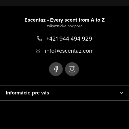
Z
á
Escentaz - Every scent from A to Z
p
+421 944 494 929
ä
t
info
@
escentaz.com
i
e
Informácie pre vás