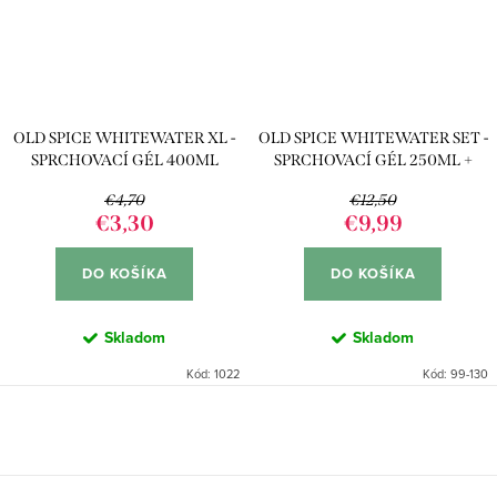
OLD SPICE WHITEWATER XL -
OLD SPICE WHITEWATER SET -
SPRCHOVACÍ GÉL 400ML
SPRCHOVACÍ GÉL 250ML +
DEO STICK 50ML + SPREJ
€4,70
€12,50
150ML
€3,30
€9,99
DO KOŠÍKA
DO KOŠÍKA
Skladom
Skladom
Kód:
1022
Kód:
99-130
O
v
l