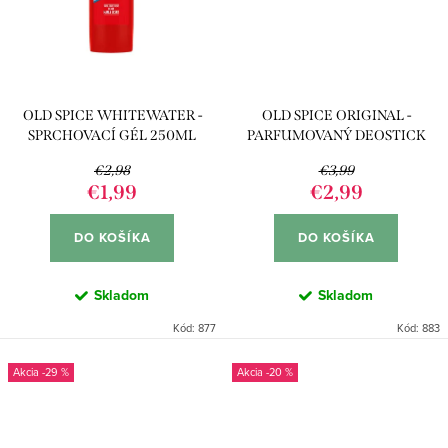
OLD SPICE WHITEWATER -
OLD SPICE ORIGINAL -
SPRCHOVACÍ GÉL 250ML
PARFUMOVANÝ DEOSTICK
50ML
€2,98
€3,99
€1,99
€2,99
DO KOŠÍKA
DO KOŠÍKA
Skladom
Skladom
Kód:
877
Kód:
883
-29 %
-20 %