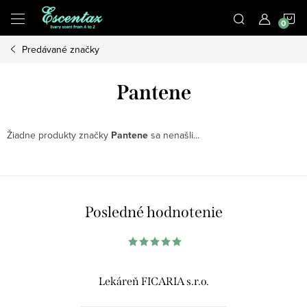
Prejsť
N
na
obsah
Predávané značky
K
Pantene
Žiadne produkty značky
Pantene
sa nenašli...
Posledné hodnotenie
Lekáreň FICARIA s.r.o.