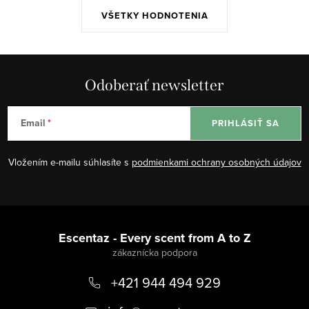
VŠETKY HODNOTENIA
Odoberať newsletter
Email
PRIHLÁSIŤ SA
Vložením e-mailu súhlasíte s
podmienkami ochrany osobných údajov
Z
á
Escentaz - Every scent from A to Z
p
+421 944 494 929
ä
t