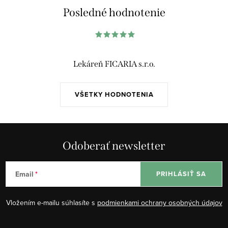
á
Posledné hodnotenie
d
a
c
i
Lekáreň FICARIA s.r.o.
e
p
VŠETKY HODNOTENIA
r
v
k
y
Odoberať newsletter
v
ý
Email
PRIHLÁSIŤ SA
p
i
Vložením e-mailu súhlasíte s
podmienkami ochrany osobných údajov
s
u