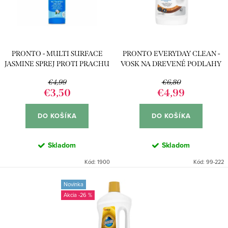
p
s
r
p
o
r
d
PRONTO - MULTI SURFACE
PRONTO EVERYDAY CLEAN -
o
u
JASMINE SPREJ PROTI PRACHU
VOSK NA DREVENÉ PODLAHY
d
300ML
750ML
k
€4,99
€6,80
u
€3,50
€4,99
t
k
o
DO KOŠÍKA
DO KOŠÍKA
t
v
o
Skladom
Skladom
v
Kód:
1900
Kód:
99-222
Novinka
-26 %