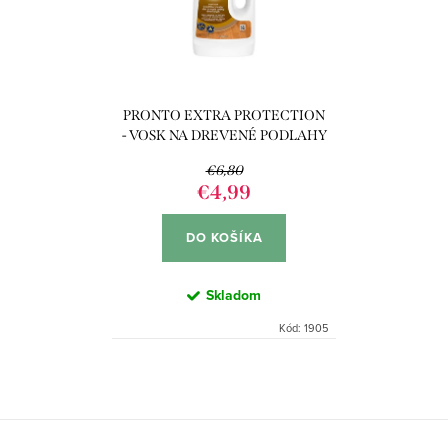
PRONTO EXTRA PROTECTION
- VOSK NA DREVENÉ PODLAHY
750ML
€6,80
€4,99
DO KOŠÍKA
Skladom
Kód:
1905
O
v
l