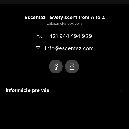
Z
á
Escentaz - Every scent from A to Z
p
+421 944 494 929
ä
t
info
@
escentaz.com
i
e
Informácie pre vás